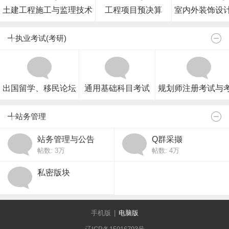
土建工程施工与监理技术
工程项目预决算
室内外装饰设
╃执业考试(考研)
出国留学、移民论坛
通用基础科目考试
规划师注册考试与
╃站务管理
站务管理与公告
Q群采撷
帖数:
3万
帖数:
4万
私密版块
手机版
|
电脑版