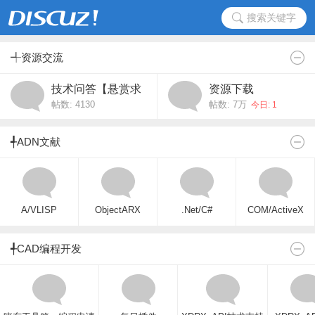
搜索关键字
╃资源交流
技术问答【悬赏求
资源下载
帖数: 4130
帖数:
7万
助】
今日: 1
╃ADN文献
A/VLISP
ObjectARX
.Net/C#
COM/ActiveX
╃CAD编程开发