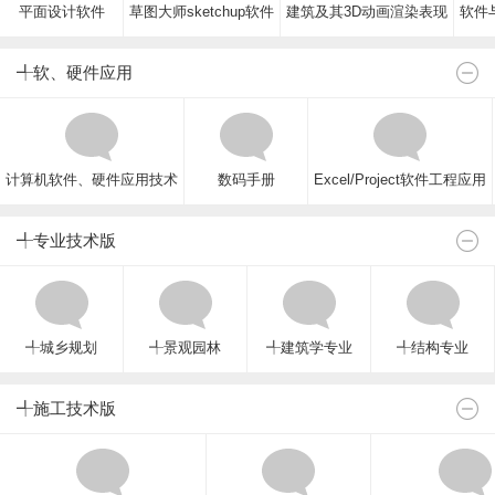
平面设计软件
草图大师sketchup软件
建筑及其3D动画渲染表现
软件与
╃软、硬件应用
计算机软件、硬件应用技术
数码手册
Excel/Project软件工程应用
╃专业技术版
╃城乡规划
╃景观园林
╃建筑学专业
╃结构专业
╃施工技术版