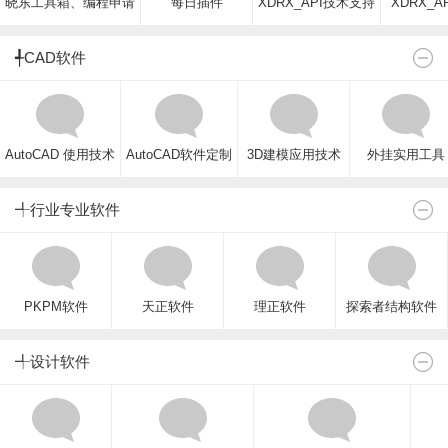
晓东工具箱、编程申请
每日插件
XDRX_API技术支持
XDRX_A
╃CAD软件
AutoCAD 使用技术
AutoCAD软件定制
3D建模应用技术
外挂实用工具
╃行业专业软件
PKPM软件
天正软件
理正软件
探索者结构软件
╃设计软件