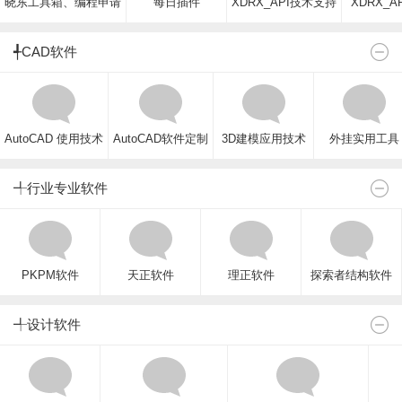
晓东工具箱、编程申请
每日插件
XDRX_API技术支持
XDRX_A
╃CAD软件
AutoCAD 使用技术
AutoCAD软件定制
3D建模应用技术
外挂实用工具
╃行业专业软件
PKPM软件
天正软件
理正软件
探索者结构软件
╃设计软件