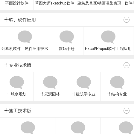
平面设计软件
草图大师sketchup软件
建筑及其3D动画渲染表现
软件与
╃软、硬件应用
计算机软件、硬件应用技术
数码手册
Excel/Project软件工程应用
╃专业技术版
╃城乡规划
╃景观园林
╃建筑学专业
╃结构专业
╃施工技术版