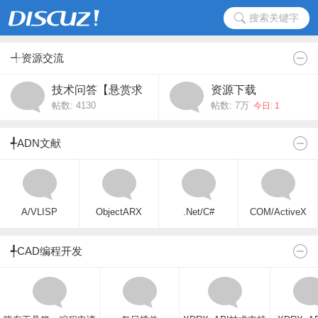
搜索关键字
╃资源交流
技术问答【悬赏求
资源下载
帖数: 4130
帖数:
7万
助】
今日: 1
╃ADN文献
A/VLISP
ObjectARX
.Net/C#
COM/ActiveX
╃CAD编程开发