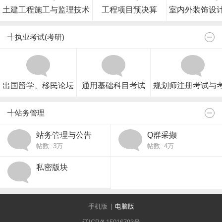
土建工程施工与监理技术
工程项目预决算
室内外装饰设
╃执业考试(考研)
出国留学、移民论坛
通用基础科目考试
规划师注册考试与
╃站务管理
站务管理与公告
Q群采撷
帖数:
3万
帖数:
4万
私密版块
手机版
|
电脑版