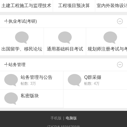
土建工程施工与监理技术
工程项目预决算
室内外装饰设
╃执业考试(考研)
出国留学、移民论坛
通用基础科目考试
规划师注册考试与
╃站务管理
站务管理与公告
Q群采撷
帖数:
3万
帖数:
4万
私密版块
手机版
|
电脑版