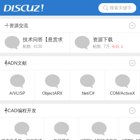
搜索关键字
╃资源交流
技术问答【悬赏求
资源下载
帖数: 4130
帖数:
7万
助】
今日: 1
╃ADN文献
A/VLISP
ObjectARX
.Net/C#
COM/ActiveX
╃CAD编程开发