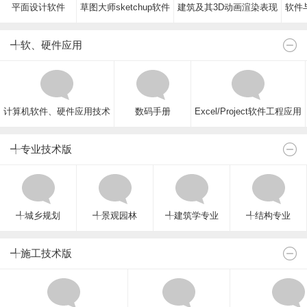
平面设计软件
草图大师sketchup软件
建筑及其3D动画渲染表现
软件与
╃软、硬件应用
计算机软件、硬件应用技术
数码手册
Excel/Project软件工程应用
╃专业技术版
╃城乡规划
╃景观园林
╃建筑学专业
╃结构专业
╃施工技术版