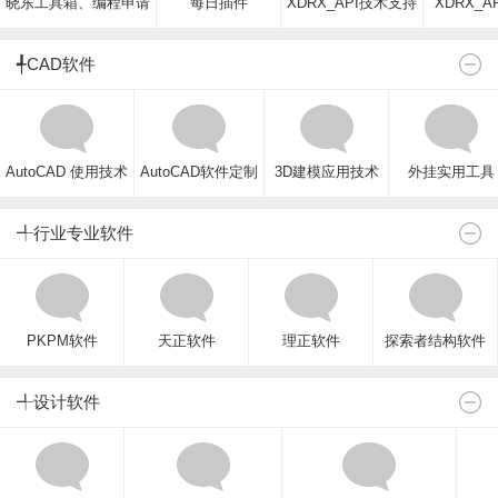
晓东工具箱、编程申请
每日插件
XDRX_API技术支持
XDRX_A
╃CAD软件
AutoCAD 使用技术
AutoCAD软件定制
3D建模应用技术
外挂实用工具
╃行业专业软件
PKPM软件
天正软件
理正软件
探索者结构软件
╃设计软件