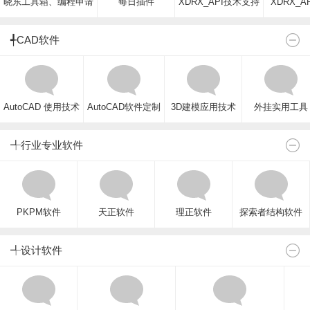
晓东工具箱、编程申请
每日插件
XDRX_API技术支持
XDRX_A
╃CAD软件
AutoCAD 使用技术
AutoCAD软件定制
3D建模应用技术
外挂实用工具
╃行业专业软件
PKPM软件
天正软件
理正软件
探索者结构软件
╃设计软件