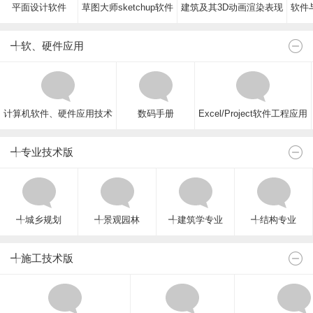
平面设计软件
草图大师sketchup软件
建筑及其3D动画渲染表现
软件与
╃软、硬件应用
计算机软件、硬件应用技术
数码手册
Excel/Project软件工程应用
╃专业技术版
╃城乡规划
╃景观园林
╃建筑学专业
╃结构专业
╃施工技术版