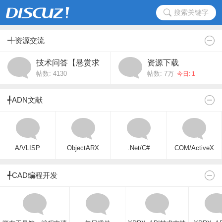
搜索关键字
╃资源交流
技术问答【悬赏求
资源下载
帖数: 4130
帖数:
7万
助】
今日: 1
╃ADN文献
A/VLISP
ObjectARX
.Net/C#
COM/ActiveX
╃CAD编程开发