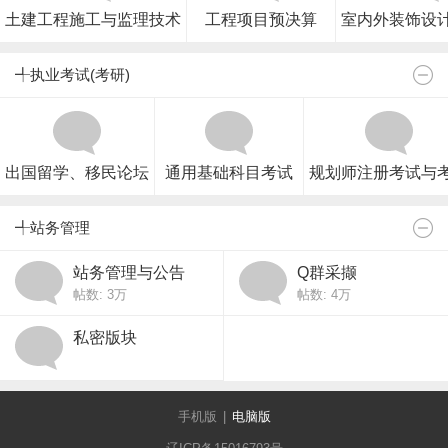
土建工程施工与监理技术
工程项目预决算
室内外装饰设
╃执业考试(考研)
出国留学、移民论坛
通用基础科目考试
规划师注册考试与
╃站务管理
站务管理与公告
Q群采撷
帖数:
3万
帖数:
4万
私密版块
手机版
|
电脑版