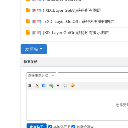
( XD::Layer:GetAll)获得所有图层
[
图层
]
（XD::Layer:GetOff）获得所有关闭图层
[
图层
]
(XD::Layer:GetOn)获得所有显示图层
[
图层
]
发新帖
快速发帖
选择主题分类
您需要
本地化开启
转播给听众
发表帖子