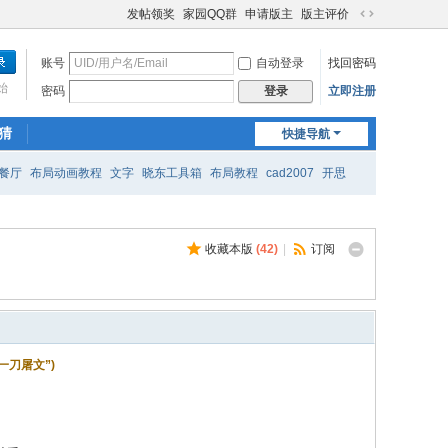
发帖领奖
家园QQ群
申请版主
版主评价
切
换
账号
自动登录
找回密码
到
宽
始
密码
立即注册
登录
版
猜
快捷导航
餐厅
布局动画教程
文字
晓东工具箱
布局教程
cad2007
开思
收藏本版
(
42
)
|
订阅
“一刀屠文”)