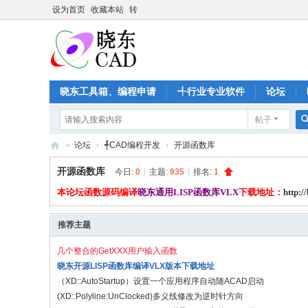
设为首页
收藏本站
转
晓东工具箱、编程申请
╃行业专业软件
论坛
帖子
»
论坛
›
╃CAD编程开发
›
开源函数库
晓
开源函数库
今日:
0
|
主题:
935
|
排名:
1
东
本论坛函数源码编译
晓东通用LISP函数库VLX
下载地址：
http:/
C
A
推荐主题
D
几个整合的GetXXX用户输入函数
家
晓东开源LISP函数库编译VLX版本下载地址
（XD::AutoStartup）设置一个应用程序自动随ACAD启动
园
(XD::Polyline:UnClocked)多义线修改为逆时针方向
-