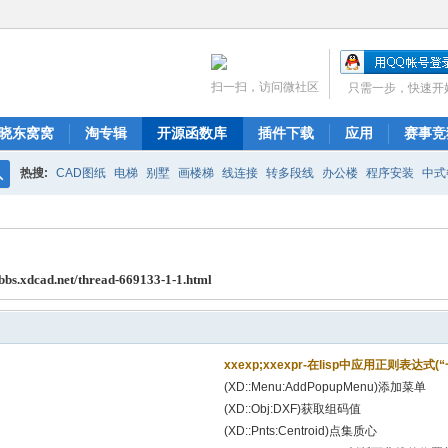
扫一扫，访问微社区
只需一步，快速开
晓东窝窝
淘专辑
开源函数库
插件下载
应用
赛事竞
热搜:
CAD图纸
电梯
别墅
画楼梯
线连接
转多段线
办公楼
程序安装
中式
搜
布局
图库管理
ARCH.RSC
polyline
CAD开发
索
/bbs.xdcad.net/thread-669133-1-1.html
xxexp;xxexpr-在lisp中应用正则表达式(
(XD::Menu:AddPopupMenu)添加菜单
(XD::Obj:DXF)获取组码值
(XD::Pnts:Centroid)点集质心