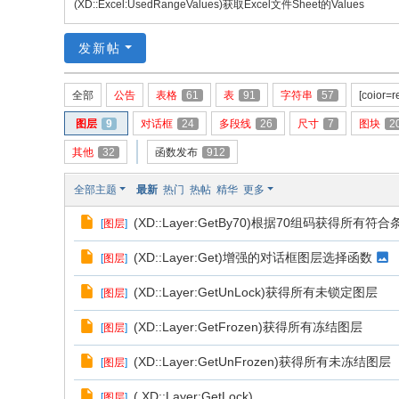
(XD::Excel:UsedRangeValues)获取Excel文件Sheet的Values
论
坛
发新帖
全部
公告
表格
61
表
91
字符串
57
[coior
图层
9
对话框
24
多段线
26
尺寸
7
图块
2
其他
32
函数发布
912
全部主题
最新
热门
热帖
精华
更多
(XD::Layer:GetBy70)根据70组码获得所有
[
图层
]
(XD::Layer:Get)增强的对话框图层选择函数
[
图层
]
(XD::Layer:GetUnLock)获得所有未锁定图层
[
图层
]
(XD::Layer:GetFrozen)获得所有冻结图层
[
图层
]
(XD::Layer:GetUnFrozen)获得所有未冻结图层
[
图层
]
( XD::Layer:GetLock)
[
图层
]