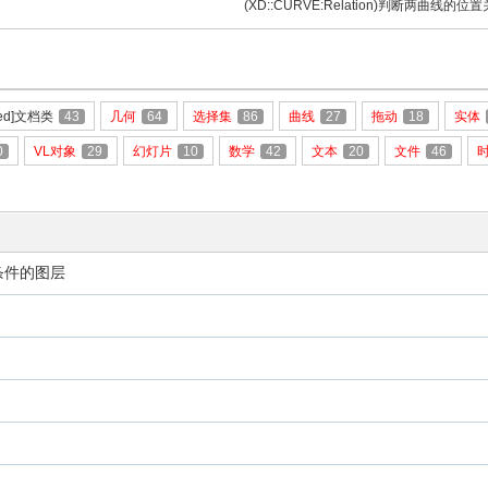
(XD::CURVE:Relation)判断两曲线的位
=red]文档类
43
几何
64
选择集
86
曲线
27
拖动
18
实体
0
VL对象
29
幻灯片
10
数学
42
文本
20
文件
46
符合条件的图层