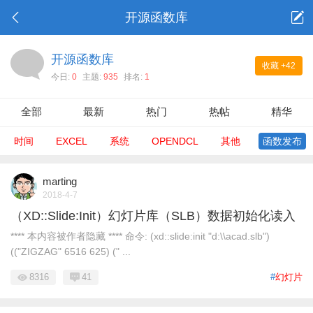
开源函数库
开源函数库
收藏
+42
今日:
0
主题:
935
排名:
1
全部
最新
热门
热帖
精华
时间
EXCEL
系统
OPENDCL
其他
函数发布
marting
2018-4-7
（XD::Slide:Init）幻灯片库（SLB）数据初始化读入
**** 本内容被作者隐藏 **** 命令: (xd::slide:init "d:\\acad.slb")
(("ZIGZAG" 6516 625) (" ...
8316
41
#
幻灯片