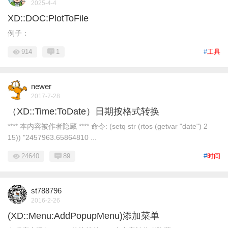
2025-4-4
XD::DOC:PlotToFile
例子：
914
1
#
工具
newer
2017-7-28
（XD::Time:ToDate）日期按格式转换
**** 本内容被作者隐藏 **** 命令: (setq str (rtos (getvar "date") 2
15)) "2457963.65864810 ...
24640
89
#
时间
st788796
2016-2-26
(XD::Menu:AddPopupMenu)添加菜单