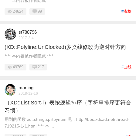
**** 本内容被作者隐藏 ****
24624
99
#
表格
st788796
2017-2-4
(XD::Polyline:UnClocked)多义线修改为逆时针方向
**** 本内容被作者隐藏 ****
49769
217
#
曲线
marting
2018-12-16
（XD::List:Sort-i）表按逻辑排序（字符串排序更符合
习惯）
用到的函数 xd::string:splitbynum 见：http://bbs.xdcad.net/thread-
719215-1-1.html **** 本 ...