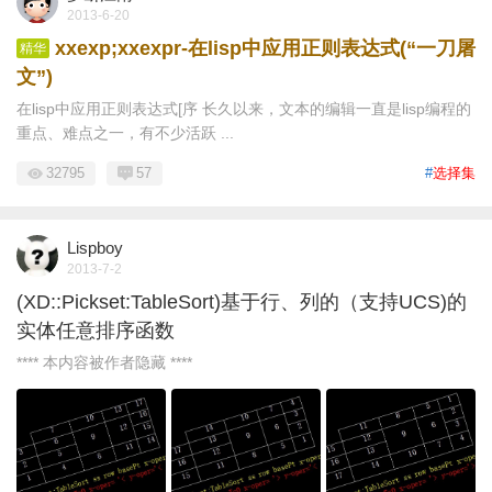
2013-6-20
xxexp;xxexpr-在lisp中应用正则表达式(“一刀屠
精华
文”)
在lisp中应用正则表达式[序 长久以来，文本的编辑一直是lisp编程的
重点、难点之一，有不少活跃 ...
32795
57
#
选择集
Lispboy
2013-7-2
(XD::Pickset:TableSort)基于行、列的（支持UCS)的
实体任意排序函数
**** 本内容被作者隐藏 ****