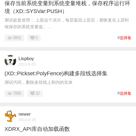
保存当前系统变量到系统变量堆栈，保存程序运行环
境（XD::SYSVar:PUSH）
测试嵌套使用： 上面这个演示，每层返回上层后，都恢复在上层时
候保存的系统变量值。 ...
3802
5
#
选择集
Lispboy
2013-8-20
(XD::Pickset:PolyFence)构建多段线选择集
测试代码，删除多段线上和内的实体
7895
32
#
选择集
newer
2013-6-29
XDRX_API库自动加载函数