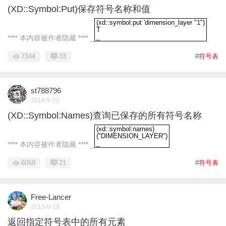
(XD::Symbol:Put)保存符号名称和值
(xd::symbol:put 'dimension_layer "1")
T
_
**** 本内容被作者隐藏 **** _
(xd::symbol:put 'dimension_layer "1")T_
7344
33
#
符号表
st788796
2016-5-22
(XD::Symbol:Names)查询已保存的所有符号名称
(xd::symbol:names)
("DIMENSION_LAYER")
_
**** 本内容被作者隐藏 **** _
(xd::symbol:names)("DIMENSION_LAYE
6059
21
#
符号表
Free-Lancer
2013-6-19
返回指定符号表中的所有元素