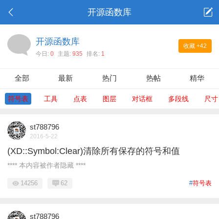
开源函数库
开源函数库
收藏
+42
今日:
0
主题:
935
排名:
1
全部
最新
热门
热帖
精华
符号表
工具
点表
图层
对话框
多段线
尺寸
st788796
2016-5-22
(XD::Symbol:Clear)清除所有保存的符号和值
**** 本内容被作者隐藏 ****
14256
62
#
符号表
st788796