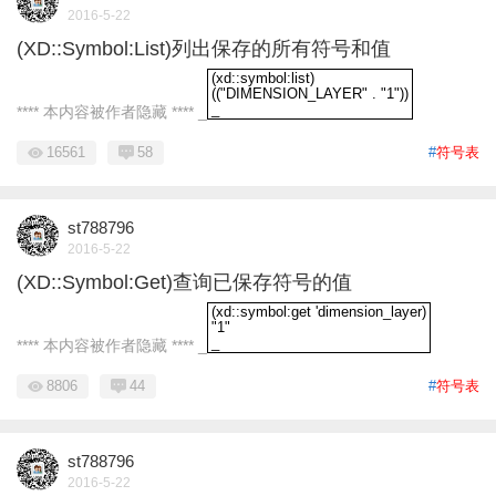
2016-5-22
(XD::Symbol:List)列出保存的所有符号和值
(xd::symbol:list)
(("DIMENSION_LAYER" . "1"))
_
**** 本内容被作者隐藏 **** _
(xd::symbol:list)(("DIMENSION_LAYER" . 
16561
58
#
符号表
st788796
2016-5-22
(XD::Symbol:Get)查询已保存符号的值
(xd::symbol:get 'dimension_layer)
"1"
_
**** 本内容被作者隐藏 **** _
(xd::symbol:get 'dimension_layer)"1"_
8806
44
#
符号表
st788796
2016-5-22