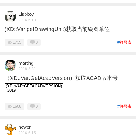
Lispboy
2016-6-10
(XD::Var:getDrawingUnit)获取当前绘图单位
1735
0
#
符号表
marting
2018-3-31
（XD::Var:GetAcadVersion）获取ACAD版本号
(XD::VAR:GETACADVERSION)
"2019"
_
(XD::VAR:GETACADVERSION)"2019"_
1608
0
#
符号表
newer
2016-6-15