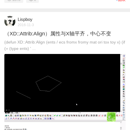
Lispboy
2016-11-3
（XD::Attrib:Align）属性与X轴平齐，中心不变
(defun XD::Attrib:Align (ents / ecs fromx fromy mat ori tox toy x) (if
(= (type ents) ' ...