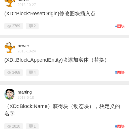
2013-10-27
(XD::Block:ResetOrigin)修改图块插入点
2789
2
#
图块
newer
2013-10-24
(XD::Block:AppendEntity)块添加实体（替换）
3469
4
#
图块
marting
2017-6-18
（XD::Block:Name）获得块（动态块），块定义的
名字
2820
1
#
图块