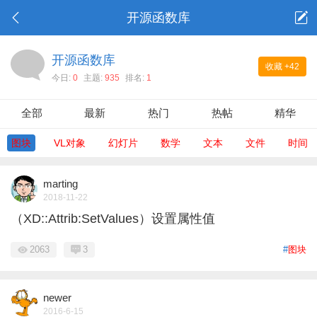
开源函数库
开源函数库
收藏
+42
今日:
0
主题:
935
排名:
1
全部
最新
热门
热帖
精华
图块
VL对象
幻灯片
数学
文本
文件
时间
marting
2018-11-22
（XD::Attrib:SetValues）设置属性值
2063
3
#
图块
newer
2016-6-15