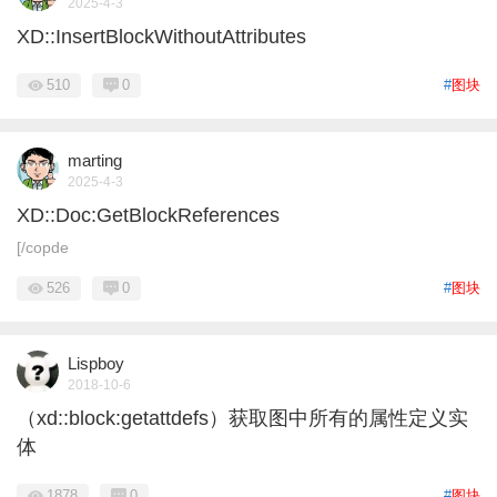
2025-4-3
XD::InsertBlockWithoutAttributes
510
0
#
图块
marting
2025-4-3
XD::Doc:GetBlockReferences
[/copde
526
0
#
图块
Lispboy
2018-10-6
（xd::block:getattdefs）获取图中所有的属性定义实
体
1878
0
#
图块