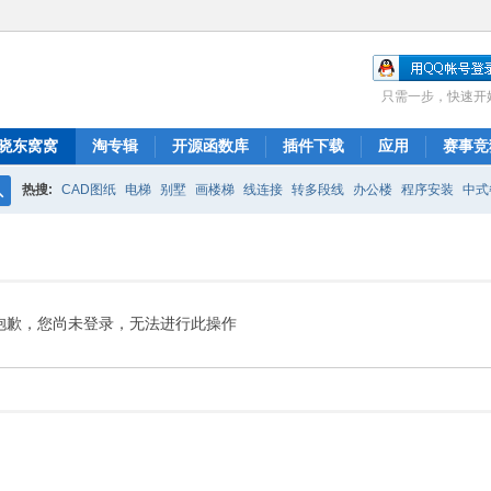
只需一步，快速开
晓东窝窝
淘专辑
开源函数库
插件下载
应用
赛事竞
热搜:
CAD图纸
电梯
别墅
画楼梯
线连接
转多段线
办公楼
程序安装
中式
搜
布局
图库管理
ARCH.RSC
polyline
CAD开发
索
抱歉，您尚未登录，无法进行此操作