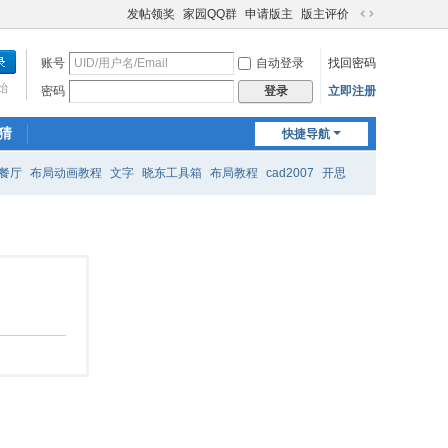
发帖领奖
家园QQ群
申请版主
版主评价
切
换
账号
自动登录
找回密码
到
宽
始
密码
立即注册
登录
版
猜
快捷导航
餐厅
布局动画教程
文字
晓东工具箱
布局教程
cad2007
开思