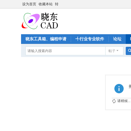
设为首页
收藏本站
转
晓东工具箱、编程申请
╃行业专业软件
论坛
帖子
请稍候...