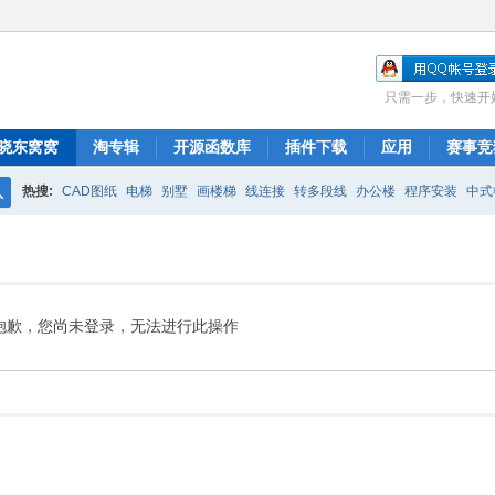
只需一步，快速开
晓东窝窝
淘专辑
开源函数库
插件下载
应用
赛事竞
热搜:
CAD图纸
电梯
别墅
画楼梯
线连接
转多段线
办公楼
程序安装
中式
搜
布局
图库管理
ARCH.RSC
polyline
CAD开发
索
抱歉，您尚未登录，无法进行此操作