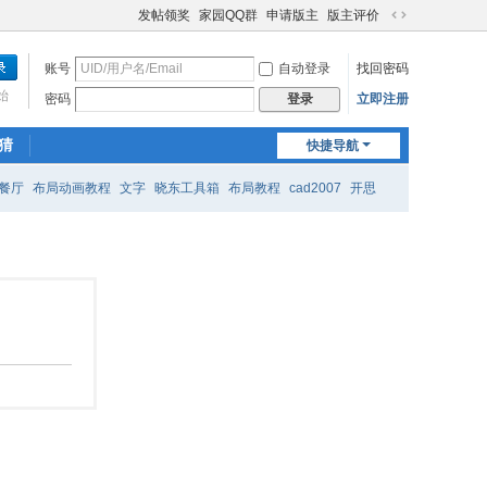
发帖领奖
家园QQ群
申请版主
版主评价
切
换
账号
自动登录
找回密码
到
宽
始
密码
立即注册
登录
版
猜
快捷导航
餐厅
布局动画教程
文字
晓东工具箱
布局教程
cad2007
开思