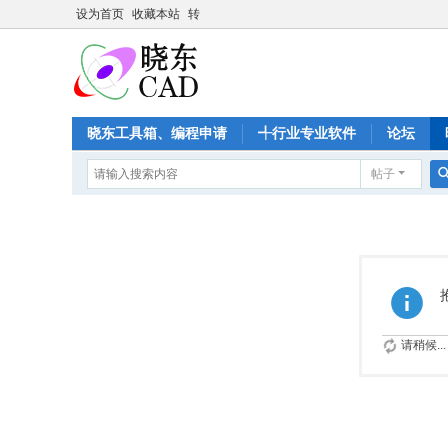
设为首页
收藏本站
转
晓东工具箱、编程申请
╃行业专业软件
论坛
帖子
请稍候...