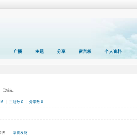
册
广播
主题
分享
留言板
个人资料
已验证
16
|
主题数 0
|
分享数 0
等级：
恭喜发财