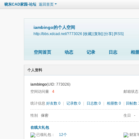
晓东CAD家园-论坛
返回首页
iambingo的个人空间
http://bbs.xdcad.net/?773026
[收藏]
[复制]
[分享]
[RSS]
空间首页
动态
记录
日志
相
个人资料
iambingo
(UID: 773026)
空间访问量
4
邮箱状态
统计信息
好友数 0
|
记录数 0
|
日志数 0
|
相册数 0
|
回帖数 
性别
保密
生日
-
在线大礼包
已领礼包：
12个
财富