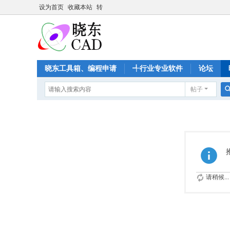
设为首页
收藏本站
转
晓东工具箱、编程申请
╃行业专业软件
论坛
帖子
请稍候...