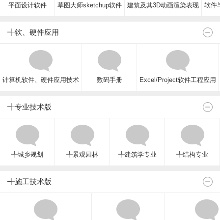
平面设计软件
草图大师sketchup软件
建筑及其3D动画渲染表现
软件与
╃软、硬件应用
计算机软件、硬件应用技术
数码手册
Excel/Project软件工程应用
╃专业技术版
╃城乡规划
╃景观园林
╃建筑学专业
╃结构专业
╃施工技术版