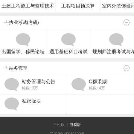
土建工程施工与监理技术
工程项目预决算
室内外装饰设
╃执业考试(考研)
出国留学、移民论坛
通用基础科目考试
规划师注册考试与
╃站务管理
站务管理与公告
Q群采撷
帖数:
3万
帖数:
4万
私密版块
手机版
|
电脑版