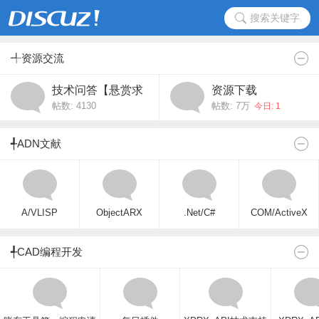
搜索关键字
╃资源交流
技术问答【悬赏求
资源下载
帖数: 4130
帖数:
7万
助】
今日: 1
╃ADN文献
A/VLISP
ObjectARX
.Net/C#
COM/ActiveX
╃CAD编程开发