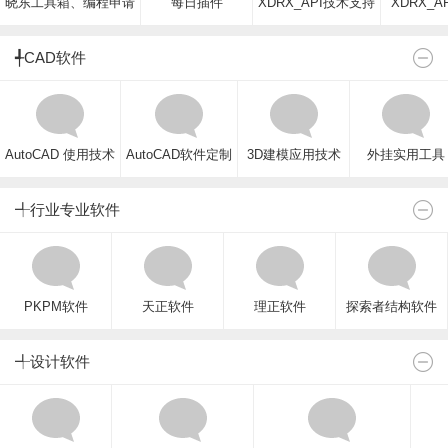
晓东工具箱、编程申请
每日插件
XDRX_API技术支持
XDRX_A
╃CAD软件
AutoCAD 使用技术
AutoCAD软件定制
3D建模应用技术
外挂实用工具
╃行业专业软件
PKPM软件
天正软件
理正软件
探索者结构软件
╃设计软件