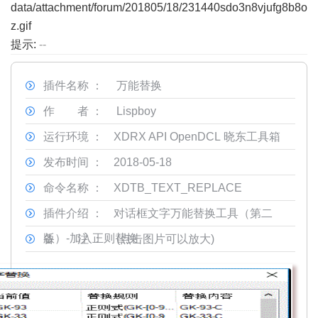
data/attachment/forum/201805/18/231440sdo3n8vjufg8b8o
z.gif
提示:
--
插件名称 ：
万能替换
作 者 ：
Lispboy
运行环境 ：
XDRX API OpenDCL 晓东工具箱
发布时间 ：
2018-05-18
命令名称 ：
XDTB_TEXT_REPLACE
插件介绍 ：
对话框文字万能替换工具（第二
版）-加入正则替换
备 注 ：
(点击图片可以放大)