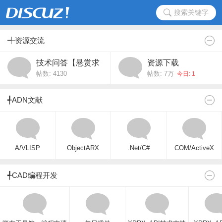
搜索关键字
╃资源交流
技术问答【悬赏求
资源下载
帖数: 4130
帖数:
7万
助】
今日: 1
╃ADN文献
A/VLISP
ObjectARX
.Net/C#
COM/ActiveX
╃CAD编程开发