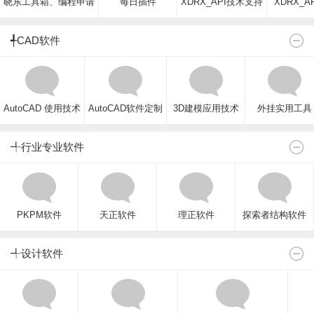
晓东工具箱、编程申请
每日插件
XDRX_API技术支持
XDRX_A
╃CAD软件
AutoCAD 使用技术
AutoCAD软件定制
3D建模应用技术
外挂实用工具
╃行业专业软件
PKPM软件
天正软件
理正软件
探索者结构软件
╃设计软件