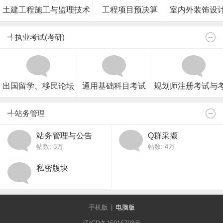
土建工程施工与监理技术
工程项目预决算
室内外装饰设
╃执业考试(考研)
出国留学、移民论坛
通用基础科目考试
规划师注册考试与
╃站务管理
站务管理与公告
Q群采撷
帖数:
3万
帖数:
4万
私密版块
手机版
|
电脑版