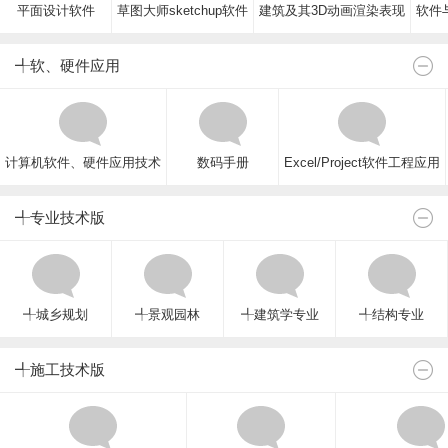
平面设计软件
草图大师sketchup软件
建筑及其3D动画渲染表现
软件与
╃软、硬件应用
计算机软件、硬件应用技术
数码手册
Excel/Project软件工程应用
╃专业技术版
╃城乡规划
╃景观园林
╃建筑学专业
╃结构专业
╃施工技术版