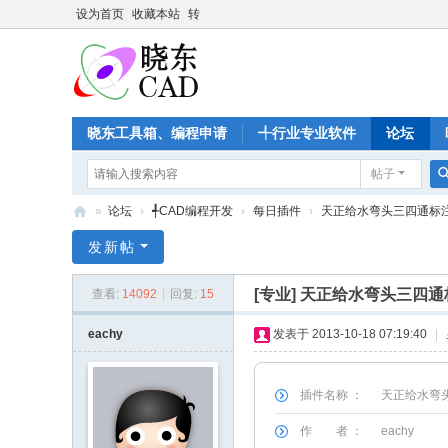
设为首页
收藏本站
转
晓东工具箱、编程申请
╃行业专业软件
论坛
帖子
»
论坛
›
╃CAD编程开发
›
每日插件
›
天正给水弯头三四通标
晓
发新帖
东
[专业]
天正给水弯头三四通
查看:
14092
|
回复:
15
C
A
eachy
发表于 2013-10-18 07:19:40
|
D
家
插件名称 ：
天正给水弯
园
作 者 ：
eachy
-