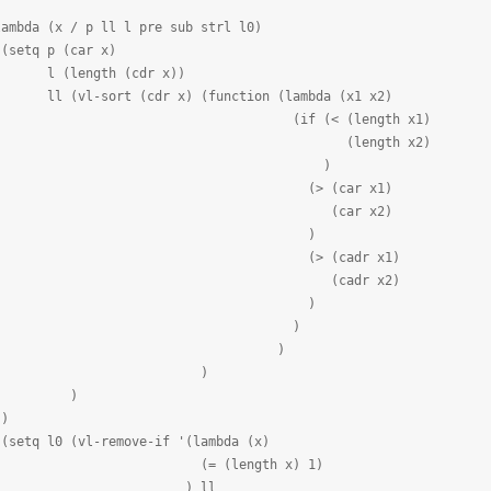
a (x / p ll l pre sub strl l0)
(car x)
h (cdr x))
(cdr x) (function (lambda (x1 x2)
(< (length x1)
ength x2)
)
(car x1)
ar x2)
)
(cadr x1)
adr x2)
)
)
)
)
)
)
-remove-if '(lambda (x)
ength x) 1)
 ll