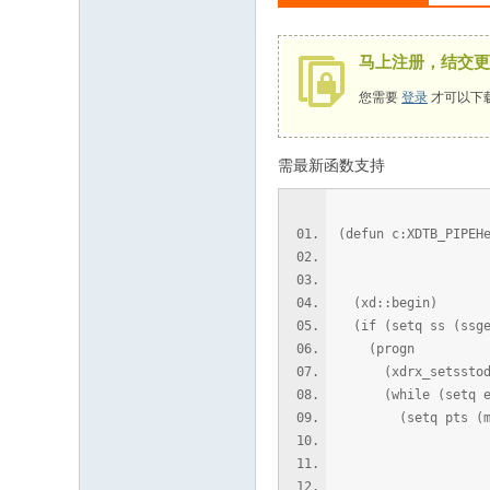
马上注册，结交更
您需要
登录
才可以下
需最新函数支持
(defun c:XDTB_PIPEH
colwidth
(xd::begin)
(if (setq ss (ssget
(progn
(xdrx_setsstodb
(while (setq e (
(setq pts (ma
'(lambd
(map
'f