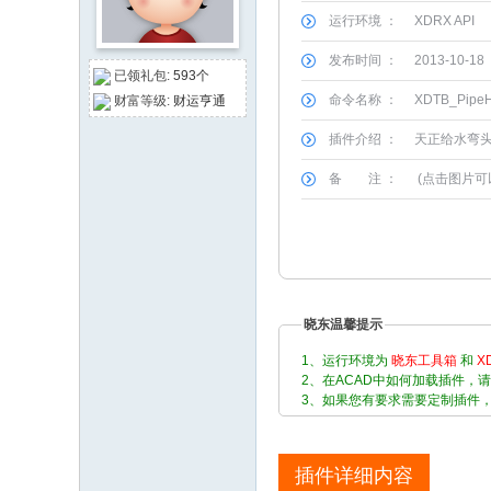
运行环境 ：
XDRX API
论
坛
发布时间 ：
2013-10-18
已领礼包:
593个
命令名称 ：
XDTB_Pipe
财富等级:
财运亨通
插件介绍 ：
天正给水弯
备 注 ：
(点击图片可
晓东温馨提示
1、运行环境为
晓东工具箱
和
X
2、在ACAD中如何加载插件，
3、如果您有要求需要定制插件
插件详细内容