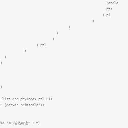
angle
pts
 pi
)
)
)
)
ptl
)
)
)
)
st:groupbyindex ptl 0))
getvar "dimscale"))
e "XD-管线标注" 1 t)