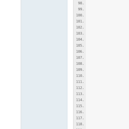
'
(xd::
(
(
(
(l
)
) '(
(> 
(c