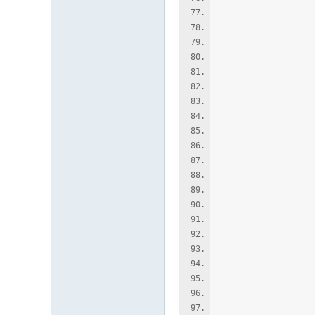
(if (> (le
(setq l0
'ap
(setq l1
'(l
(if (
(vl
(
(
(
(
(m