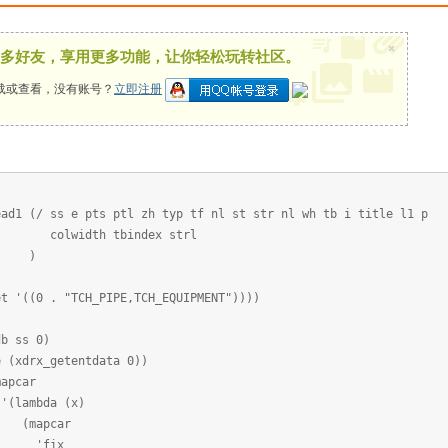
×
多好友，享用更多功能，让你轻松玩转社区。
载或查看，没有账号？
立即注册
ead1 (/ ss e pts ptl zh typ tf nl st str nl wh tb i title l1 p
 tbindex strl
)
 '((0 . "TCH_PIPE,TCH_EQUIPMENT"))))
 ss 0)
xdrx_getentdata 0))
pcar
a (x)
car
ix