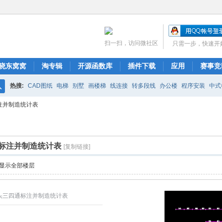
扫一扫，访问微社区
只需一步，快速开
晓东窝窝
淘专辑
开源函数库
插件下载
应用
赛事竞
热搜:
CAD图纸
电梯
别墅
画楼梯
线连接
转多段线
办公楼
程序安装
中式
搜
注并制造统计表
布局
图库管理
ARCH.RSC
polyline
CAD开发
索
标注并制造统计表
[复制链接]
显示全部楼层
头三四通标注并制造统计表