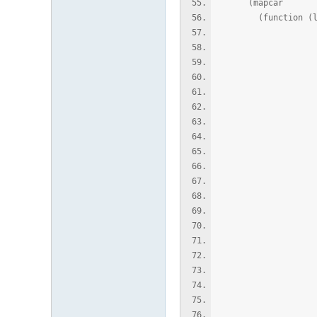
(mapcar
(function (lambd
(setq p 
l (lengt
ll (vl-sort 
(if 
(l
(> 
(c
(> 
(c
(setq l0 (vl
(= (l
)