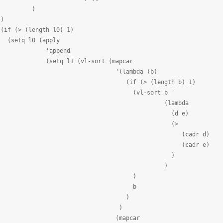
)
)
ngth l0) 1)
 (apply
pend
 (vl-sort (mapcar
ambda (b)
> (length b) 1)
-sort b '
lambda
d e)
(>
cadr d)
cadr e)
)
)
)
b
)
)
apcar