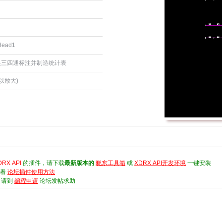
Head1
头三四通标注并制造统计表
以放大)
DRX API
的插件，请下载
最新版本的
晓东工具箱
或
XDRX API开发环境
一键安装
请看
论坛插件使用方法
，请到
编程申请
论坛发帖求助