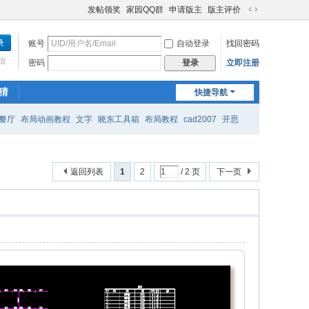
发帖领奖
家园QQ群
申请版主
版主评价
切
换
账号
自动登录
找回密码
到
宽
始
密码
立即注册
登录
版
猜
快捷导航
餐厅
布局动画教程
文字
晓东工具箱
布局教程
cad2007
开思
返回列表
1
2
/ 2 页
下一页