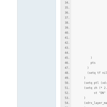
'
)
) 
)
pts
)
(setq tf nil
)
(setq ptl (xd::li
(setq zh (* 2.5 (
st "DN"
)
(xdrx_layer_mak