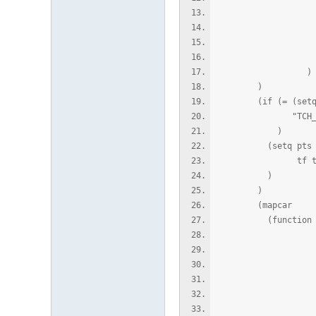
(xdrx_entity
)
)
(if (= (setq typ
"TCH_EQUI
)
(setq pts (cd
tf 
)
)
(mapcar
(function (lam
(setq ptl (
(list
(list
(xdr
)
(