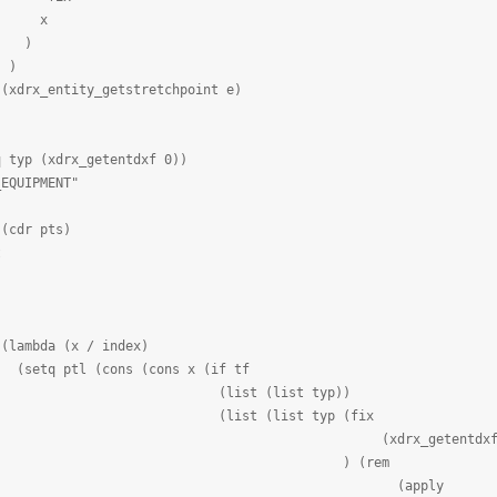
x
)
)
_getstretchpoint e)
 (xdrx_getentdxf 0))
PMENT"
r pts)
t
bda (x / index)
cons (cons x (if tf
 (list typ))
 (list typ (fix
x_getentdxf 14
 (rem
apply