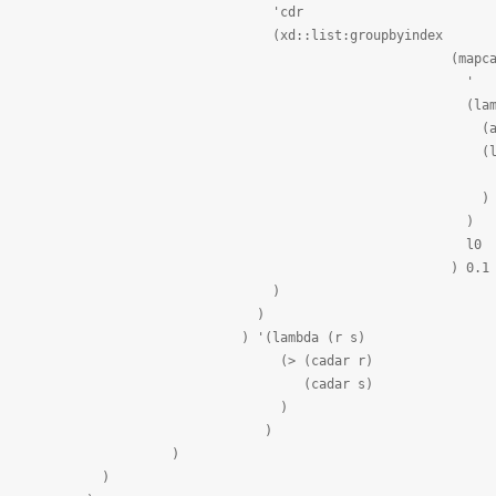
cdr
list:groupbyindex
mapca
'
lambd
(a
lis
ast a)
)
)
l0
 0.1
)
)
lambda (r s)
(cadar r)
adar s)
)
)
)
)