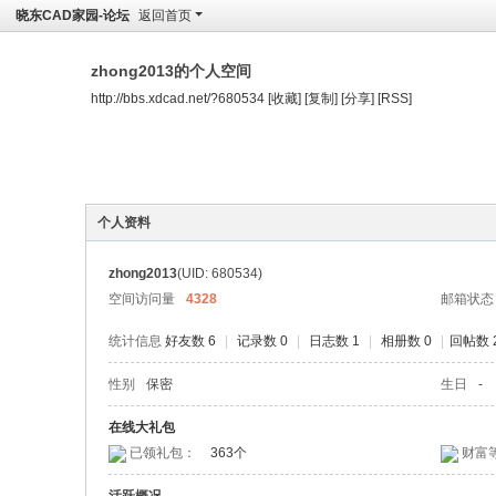
晓东CAD家园-论坛
返回首页
zhong2013的个人空间
http://bbs.xdcad.net/?680534
[收藏]
[复制]
[分享]
[RSS]
空间首页
动态
记录
日志
相册
个人资料
zhong2013
(UID: 680534)
空间访问量
4328
邮箱状态
统计信息
好友数 6
|
记录数 0
|
日志数 1
|
相册数 0
|
回帖数 
性别
保密
生日
-
在线大礼包
已领礼包：
363个
财富