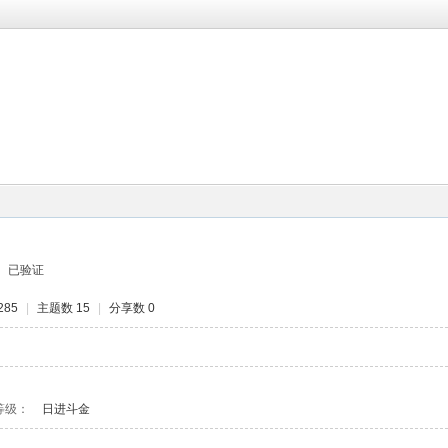
广播
主题
分享
留言板
个人资料
已验证
285
|
主题数 15
|
分享数 0
等级：
日进斗金