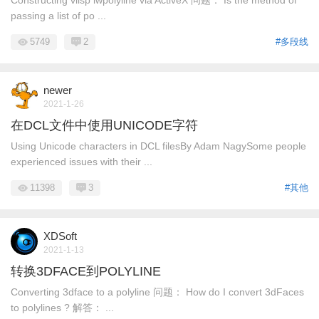
Constructing vlisp lwpolyline via ActiveX 问题： Is the method of
passing a list of po ...
5749
2
#多段线
newer
2021-1-26
在DCL文件中使用UNICODE字符
Using Unicode characters in DCL filesBy Adam NagySome people
experienced issues with their ...
11398
3
#其他
XDSoft
2021-1-13
转换3DFACE到POLYLINE
Converting 3dface to a polyline 问题： How do I convert 3dFaces
to polylines ? 解答： ...