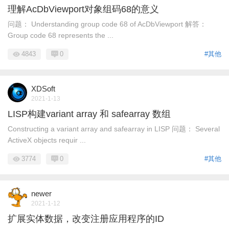
理解AcDbViewport对象组码68的意义
问题： Understanding group code 68 of AcDbViewport 解答：
Group code 68 represents the ...
4843
0
#其他
XDSoft
2021-1-13
LISP构建variant array 和 safearray 数组
Constructing a variant array and safearray in LISP 问题： Several
ActiveX objects requir ...
3774
0
#其他
newer
2021-1-12
扩展实体数据，改变注册应用程序的ID