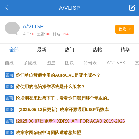
A/VLISP
A/VLISP
收藏
+2
今日:
0
主题:
30
排名:
194
全部
最新
热门
热帖
精华
曲线
多段线
图层
图块
符号表
ACTIVEX
你们单位普遍使用的AutoCAD是哪个版本？
置顶
你使用的电脑操作系统是什么版本？
置顶
论坛朋友来投票下了，看看你们都是哪个专业的。
置顶
（2025.05.13日更新）晓东开源通用LISP函数库
置顶
(2025.06.07日更新）XDRX_API FOR ACAD 2019-2026
置顶
晓东家园编程申请团队邀请您加盟
置顶