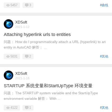
5457
3
#曲线
XDSoft
2021-1-12
Attaching hyperlink urls to entities
问题： How do I programmatically attach a URL (hyperlink) to an
entity in AutoCAD 解答： ...
5031
2
#其他
XDSoft
2021-1-16
STARTUP 系统变量和StartUpType 环境变量
问题： The STARTUP system variable and the StartUpType
environment variable 解答： With ...
4122
1
#其他