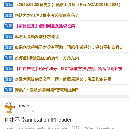
（2025.06.08日更新）晓东工具箱（For ACAD2019-2026）
置顶
提供下载
您认为对ACAD版本有必要追高吗？
置顶
【家园重开】使用问题及建议征集
置顶
晓东工具箱发展征求建议
置顶
如果您觉得帖子对你有帮助，请给作者评分，评分不扣自身D
置顶
豆
如何使用论坛提供的插件，方法见内
置顶
【广而告之】论坛“积分、D豆”获取方法说明、窝窝空间装扮
置顶
技巧
欢迎大家提供贵公司（院）的图层定义，供工具箱选用
置顶
[转贴]：发帖的学问与“智慧地提问”
置顶
newer
2021-1-16
创建不带annotation 的 leader
Creating a leader without annotation 问题： When I create a