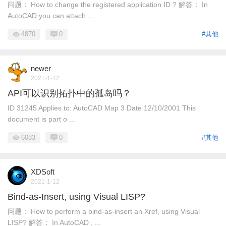
问题： How to change the registered application ID ? 解答： In
AutoCAD you can attach ...
4870
0
#其他
newer
2021-1-12
API可以识别拓扑中的孤岛吗？
ID 31245 Applies to: AutoCAD Map 3 Date 12/10/2001 This
document is part o ...
6083
0
#其他
XDSoft
2021-1-12
Bind-as-Insert, using Visual LISP?
问题： How to perform a bind-as-insert an Xref, using Visual
LISP? 解答： In AutoCAD , ...