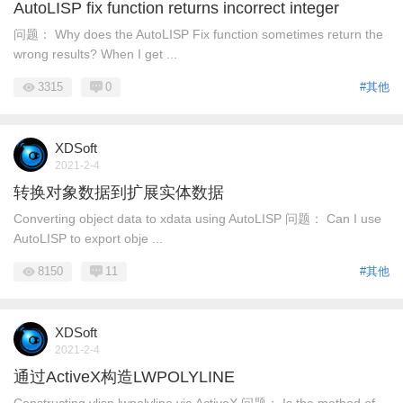
AutoLISP fix function returns incorrect integer
问题： Why does the AutoLISP Fix function sometimes return the
wrong results? When I get ...
3315
0
#其他
XDSoft
2021-2-4
转换对象数据到扩展实体数据
Converting object data to xdata using AutoLISP 问题： Can I use
AutoLISP to export obje ...
8150
11
#其他
XDSoft
2021-2-4
通过ActiveX构造LWPOLYLINE