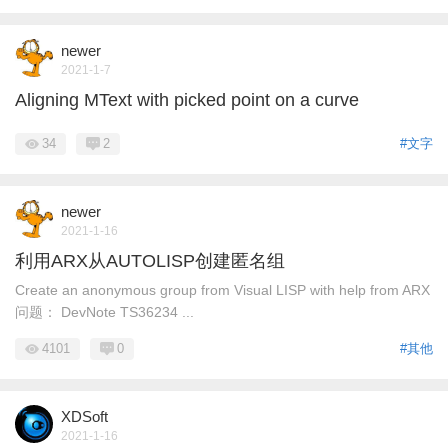
newer
2021-1-7
Aligning MText with picked point on a curve
34
2
#文字
newer
2021-1-16
利用ARX从AUTOLISP创建匿名组
Create an anonymous group from Visual LISP with help from ARX
问题： DevNote TS36234 ...
4101
0
#其他
XDSoft
2021-1-16