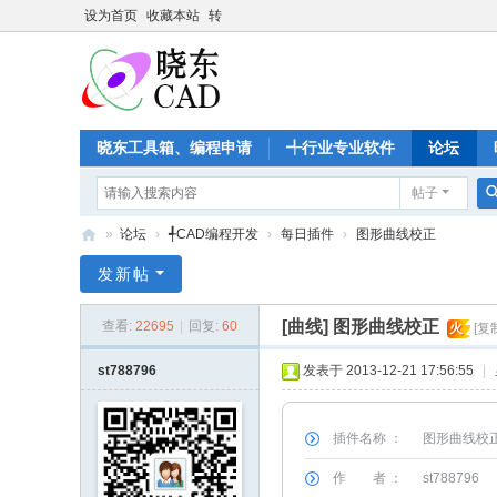
设为首页
收藏本站
转
晓东工具箱、编程申请
╃行业专业软件
论坛
帖子
»
论坛
›
╃CAD编程开发
›
每日插件
›
图形曲线校正
晓
发新帖
东
[曲线]
图形曲线校正
查看:
22695
|
回复:
60
火
[复
C
A
st788796
发表于 2013-12-21 17:56:55
|
D
家
插件名称 ：
图形曲线校
园
作 者 ：
st788796
-