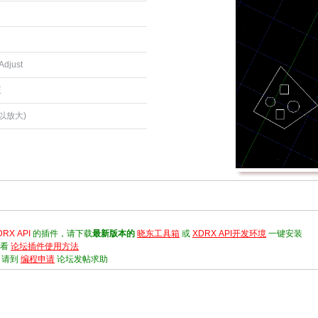
djust
正
以放大)
DRX API
的插件，请下载
最新版本的
晓东工具箱
或
XDRX API开发环境
一键安装
请看
论坛插件使用方法
，请到
编程申请
论坛发帖求助