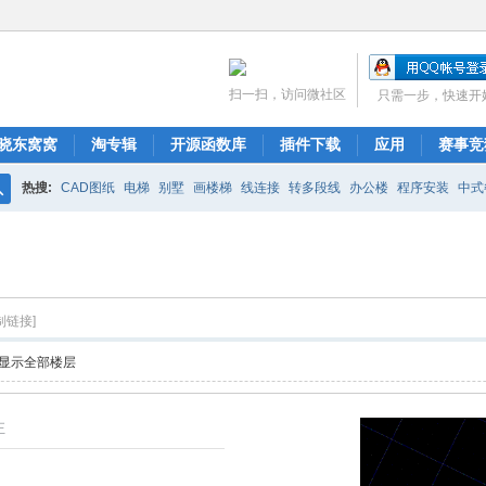
扫一扫，访问微社区
只需一步，快速开
晓东窝窝
淘专辑
开源函数库
插件下载
应用
赛事竞
热搜:
CAD图纸
电梯
别墅
画楼梯
线连接
转多段线
办公楼
程序安装
中式
搜
布局
图库管理
ARCH.RSC
polyline
CAD开发
索
制链接]
显示全部楼层
正