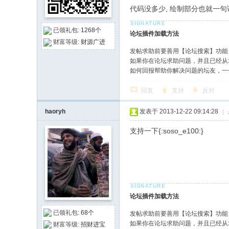
代码没多少, 绘制部分也就一句
已领礼包:
1268个
论坛插件加载方法
财富等级:
财源广进
发帖求助前要善用【论坛搜索】功能
如果你在论坛求助问题，并且已经从
如何回报帮助你解决问题的坛友，一
回复
支持
反对
haoryh
发表于 2013-12-22 09:14:28
|
支持一下{:soso_e100:}
论坛插件加载方法
已领礼包:
68个
发帖求助前要善用【论坛搜索】功能
如果你在论坛求助问题，并且已经从
财富等级:
招财进宝