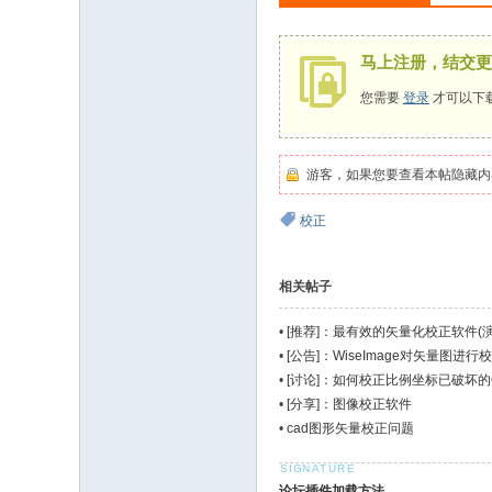
马上注册，结交更
您需要
登录
才可以下
游客，如果您要查看本帖隐藏内
校正
相关帖子
•
[推荐]：最有效的矢量化校正软件(演
•
[公告]：WiseImage对矢量图进行校
•
[讨论]：如何校正比例坐标已破坏的
•
[分享]：图像校正软件
•
cad图形矢量校正问题
论坛插件加载方法