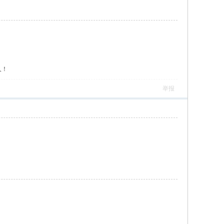
人！
举报