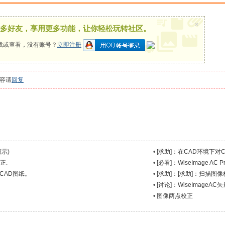
×
多好友，享用更多功能，让你轻松玩转社区。
载或查看，没有账号？
立即注册
容请
回复
示)
•
[求助]：在CAD环境下对
正.
•
[必看]：WiseImage AC Pr
CAD图纸。
•
[求助]：[求助]：扫描图像
•
[讨论]：WiseImageA
•
图像两点校正