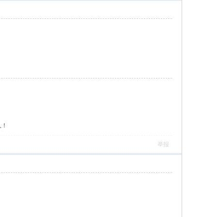
人！
举报