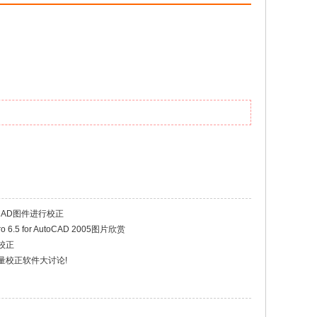
CAD图件进行校正
o 6.5 for AutoCAD 2005图片欣赏
校正
C矢量校正软件大讨论!