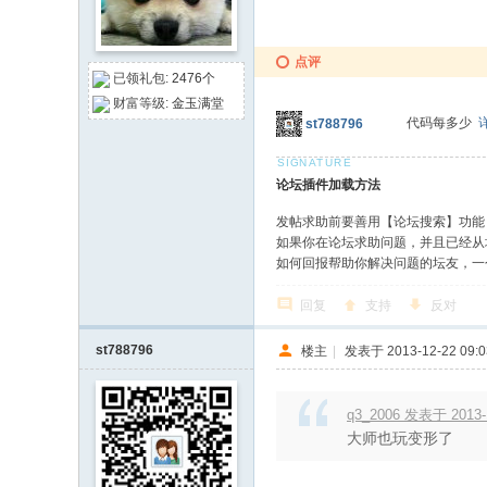
点评
已领礼包:
2476个
财富等级:
金玉满堂
代码每多少
st788796
论坛插件加载方法
发帖求助前要善用【论坛搜索】功能
如果你在论坛求助问题，并且已经从
如何回报帮助你解决问题的坛友，一
回复
支持
反对
st788796
楼主
|
发表于 2013-12-22 09:0
q3_2006 发表于 2013-1
大师也玩变形了