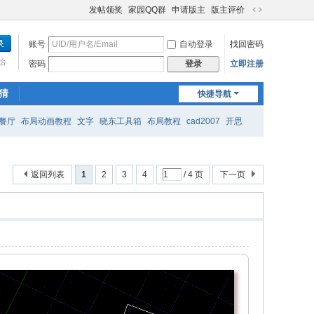
发帖领奖
家园QQ群
申请版主
版主评价
切
换
账号
自动登录
找回密码
到
宽
始
密码
立即注册
登录
版
猜
快捷导航
餐厅
布局动画教程
文字
晓东工具箱
布局教程
cad2007
开思
返回列表
1
2
3
4
/ 4 页
下一页