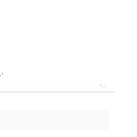
人！
举报