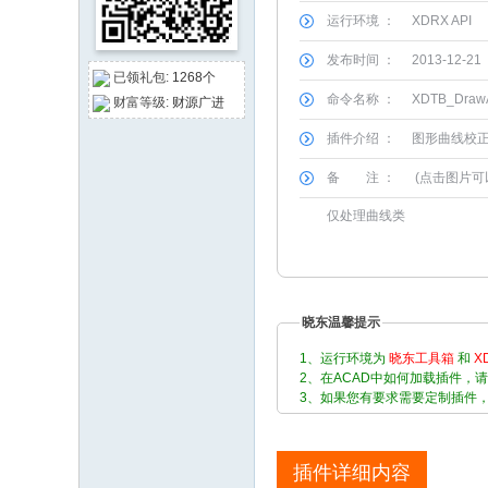
运行环境 ：
XDRX API
论
坛
发布时间 ：
2013-12-21
已领礼包:
1268个
命令名称 ：
XDTB_DrawA
财富等级:
财源广进
插件介绍 ：
图形曲线校
备 注 ：
(点击图片可
仅处理曲线类
晓东温馨提示
1、运行环境为
晓东工具箱
和
X
2、在ACAD中如何加载插件，
3、如果您有要求需要定制插件
插件详细内容