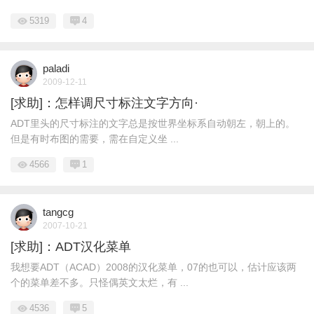
5319
4
paladi
2009-12-11
[求助]：怎样调尺寸标注文字方向·
ADT里头的尺寸标注的文字总是按世界坐标系自动朝左，朝上的。
但是有时布图的需要，需在自定义坐 ...
4566
1
tangcg
2007-10-21
[求助]：ADT汉化菜单
我想要ADT（ACAD）2008的汉化菜单，07的也可以，估计应该两
个的菜单差不多。只怪偶英文太烂，有 ...
4536
5