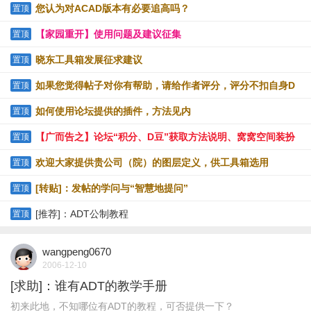
提供下载
您认为对ACAD版本有必要追高吗？
置顶
【家园重开】使用问题及建议征集
置顶
晓东工具箱发展征求建议
置顶
如果您觉得帖子对你有帮助，请给作者评分，评分不扣自身D
置顶
豆
如何使用论坛提供的插件，方法见内
置顶
【广而告之】论坛“积分、D豆”获取方法说明、窝窝空间装扮
置顶
技巧
欢迎大家提供贵公司（院）的图层定义，供工具箱选用
置顶
[转贴]：发帖的学问与“智慧地提问”
置顶
[推荐]：ADT公制教程
置顶
wangpeng0670
2006-12-10
[求助]：谁有ADT的教学手册
初来此地，不知哪位有ADT的教程，可否提供一下？