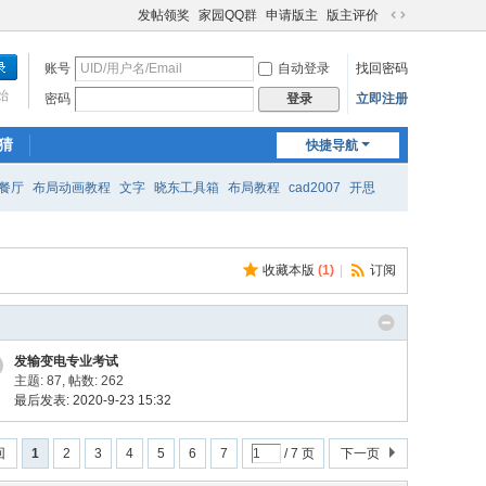
发帖领奖
家园QQ群
申请版主
版主评价
切
换
账号
自动登录
找回密码
到
宽
始
密码
立即注册
登录
版
猜
快捷导航
餐厅
布局动画教程
文字
晓东工具箱
布局教程
cad2007
开思
收藏本版
(
1
)
|
订阅
发输变电专业考试
主题: 87
,
帖数: 262
最后发表: 2020-9-23 15:32
回
1
2
3
4
5
6
7
/ 7 页
下一页