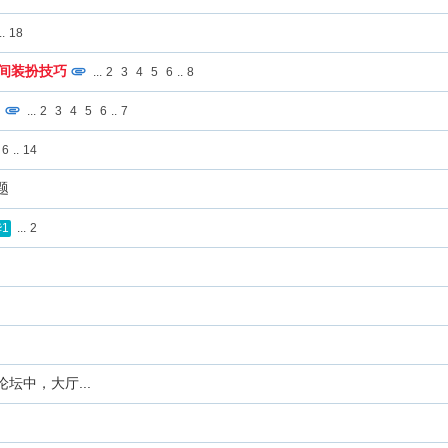
..
18
间装扮技巧
...
2
3
4
5
6
..
8
用
...
2
3
4
5
6
..
7
6
..
14
题
...
2
1
坛中，大厅...