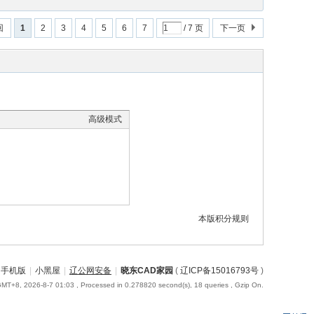
回
1
2
3
4
5
6
7
/ 7 页
下一页
高级模式
本版积分规则
手机版
|
小黑屋
|
辽公网安备
|
晓东CAD家园
(
辽ICP备15016793号
)
MT+8, 2026-8-7 01:03
, Processed in 0.278820 second(s), 18 queries , Gzip On.