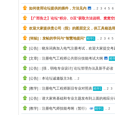
如何使用论坛提供的插件，方法见内
...
2
3
4
5
6
【广而告之】论坛“积分、D豆”获取方法说明、窝窝空
欢迎大家提供贵公司（院）的图层定义，供工具箱选
[转贴]：发帖的学问与“智慧地提问”
...
2
3
4
5
精华1
[公告]：晓东词典加入电气注册考试，欢迎大家提交考
[文章]：注册电气工程师公共部分技能考试大纲
精华
[公告]：[强，弱电专业设计] 论坛管理办法及新手必读
[公告]：本论坛诚邀版主3名
...
2
[教学]：注册电气工程师新旧专业对照表
...
2
3
精华1
[公告]：请大家将基础和专业主题发布到上面的相应分论
[教学]：注册电气师技能考纲（暂行）
...
2
精华1