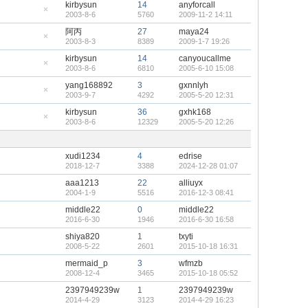
kirbysun
14
anyforcall
置
2003-8-6
5760
2009-11-2 14:11
顶
隐
帖
藏
阿丙
27
maya24
置
2003-8-3
8389
2009-1-7 19:26
顶
隐
帖
藏
kirbysun
14
canyoucallme
置
2003-8-6
6810
2005-6-10 15:08
顶
隐
帖
藏
yang168892
3
gxnnlyh
置
2003-9-7
4292
2005-5-20 12:31
顶
隐
帖
藏
kirbysun
36
gxhk168
置
2003-8-6
12329
2005-5-20 12:26
顶
隐
帖
藏
置
顶
xudi1234
4
edrise
帖
2018-12-7
3388
2024-12-28 01:07
aaa1213
22
alliuyx
2004-1-9
5516
2016-12-3 08:41
middle22
0
middle22
2016-6-30
1946
2016-6-30 16:58
shiya820
1
txyti
2008-5-22
2601
2015-10-18 16:31
mermaid_p
3
wfmzb
2008-12-4
3465
2015-10-18 05:52
2397949239w
1
2397949239w
2014-4-29
3123
2014-4-29 16:23