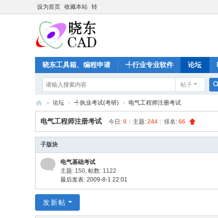
设为首页
收藏本站
转
晓东工具箱、编程申请
╃行业专业软件
论坛
帖子
»
论坛
›
╃执业考试(考研)
›
电气工程师注册考试
晓
电气工程师注册考试
今日:
0
|
主题:
244
|
排名:
66
东
C
子版块
A
电气基础考试
主题: 150
,
帖数: 1122
D
最后发表: 2009-8-1 22:01
家
园
发新帖
-