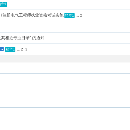
精华1
、《注册电气工程师执业资格考试实施
...
2
精华1
及其相近专业目录” 的通知
...
2
3
精华1