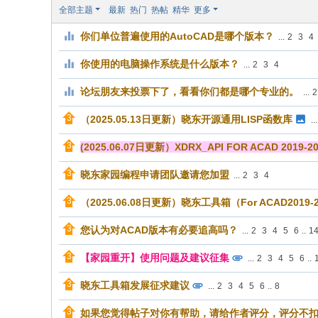
全部主题
最新
热门
热帖
精华
更多
论
你们单位普遍使用的AutoCAD是哪个版本？
坛
...
2
3
4
你使用的电脑操作系统是什么版本？
...
2
3
4
论坛朋友来投票下了，看看你们都是哪个专业的。
...
2
（2025.05.13日更新）晓东开源通用LISP函数库
...
(2025.06.07日更新）XDRX_API FOR ACAD 2019-2
晓东家园编程申请团队邀请您加盟
...
2
3
4
（2025.06.08日更新）晓东工具箱（For ACAD2019
您认为对ACAD版本有必要追高吗？
...
2
3
4
5
6
..
1
【家园重开】使用问题及建议征集
...
2
3
4
5
6
..
晓东工具箱发展征求建议
...
2
3
4
5
6
..
8
如果您觉得帖子对你有帮助，请给作者评分，评分不扣