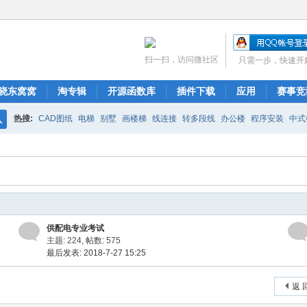
扫一扫，访问微社区
只需一步，快速开
晓东窝窝
淘专辑
开源函数库
插件下载
应用
赛事竞
热搜:
CAD图纸
电梯
别墅
画楼梯
线连接
转多段线
办公楼
程序安装
中式
搜
布局
图库管理
ARCH.RSC
polyline
CAD开发
索
供配电专业考试
主题: 224
,
帖数: 575
最后发表: 2018-7-27 15:25
返 