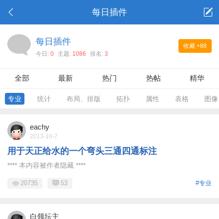
每日插件
每日插件
收藏
+88
今日:
0
主题:
1086
排名:
3
全部
最新
热门
热帖
精华
专业
统计
布局、排版
拓扑
属性
表格
图像
eachy
2013-10-7
用于天正给水的一个弯头三通四通标注
**** 本内容被作者隐藏 ****
20735
53
#专业
白领坛主