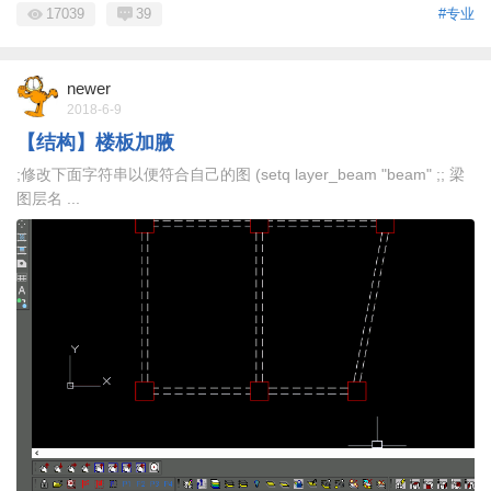
17039
39
#专业
newer
2018-6-9
【结构】楼板加腋
;修改下面字符串以便符合自己的图 (setq layer_beam "beam" ;; 梁
图层名 ...