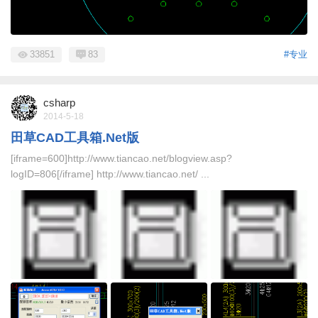
33851
83
#专业
csharp
2014-5-18
田草CAD工具箱.Net版
[iframe=600]http://www.tiancao.net/blogview.asp?
logID=806[/iframe] http://www.tiancao.net/ ...