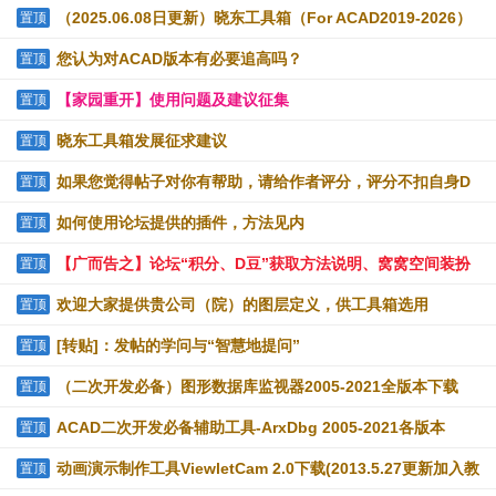
（2025.06.08日更新）晓东工具箱（For ACAD2019-2026）
置顶
提供下载
您认为对ACAD版本有必要追高吗？
置顶
【家园重开】使用问题及建议征集
置顶
晓东工具箱发展征求建议
置顶
如果您觉得帖子对你有帮助，请给作者评分，评分不扣自身D
置顶
豆
如何使用论坛提供的插件，方法见内
置顶
【广而告之】论坛“积分、D豆”获取方法说明、窝窝空间装扮
置顶
技巧
欢迎大家提供贵公司（院）的图层定义，供工具箱选用
置顶
[转贴]：发帖的学问与“智慧地提问”
置顶
（二次开发必备）图形数据库监视器2005-2021全版本下载
置顶
ACAD二次开发必备辅助工具-ArxDbg 2005-2021各版本
置顶
动画演示制作工具ViewletCam 2.0下载(2013.5.27更新加入教
置顶