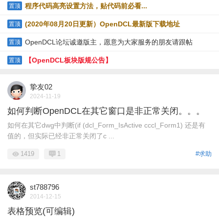
程）
程序代码高亮设置方法，贴代码前必看...
置顶
(2020年08月20日更新）OpenDCL最新版下载地址
置顶
（9.0.6.1）
OpenDCL论坛诚邀版主，愿意为大家服务的朋友请跟帖
置顶
【OpenDCL板块版规公告】
置顶
挚友02
2024-11-19
如何判断OpenDCL在其它窗口是非正常关闭。。。
如何在其它dwg中判断(if (dcl_Form_IsActive cccl_Form1) 还是有
值的，但实际已经非正常关闭了c ...
1419
1
#求助
st788796
2014-12-15
表格预览(可编辑)