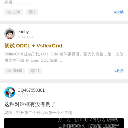
如题。。。。。
1128
2
#求助
eachy
2014-11-4
初试 ODCL + VsflexGrid
VsflexGrid 提供了比 Odcl Grid 控件更灵活、强大的表格，第一次使
用非常不错 在 OpenDCL 编辑 ...
10440
21
#教学
CQ467959301
2024-8-22
这种对话框有没有例子
如图，打开第二个对话框第一个不关闭