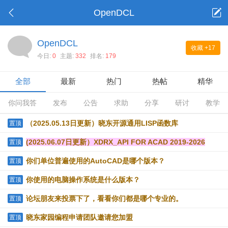
OpenDCL
OpenDCL
收藏
+17
今日:
0
主题:
332
排名:
179
全部
最新
热门
热帖
精华
你问我答
发布
公告
求助
分享
研讨
教学
（2025.05.13日更新）晓东开源通用LISP函数库
置顶
(2025.06.07日更新）XDRX_API FOR ACAD 2019-2026
置顶
你们单位普遍使用的AutoCAD是哪个版本？
置顶
你使用的电脑操作系统是什么版本？
置顶
论坛朋友来投票下了，看看你们都是哪个专业的。
置顶
晓东家园编程申请团队邀请您加盟
置顶