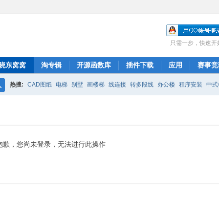
只需一步，快速开
晓东窝窝
淘专辑
开源函数库
插件下载
应用
赛事竞
热搜:
CAD图纸
电梯
别墅
画楼梯
线连接
转多段线
办公楼
程序安装
中式
搜
布局
图库管理
ARCH.RSC
polyline
CAD开发
索
抱歉，您尚未登录，无法进行此操作