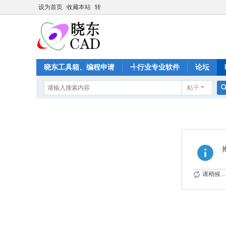
设为首页
收藏本站
转
晓东工具箱、编程申请
╃行业专业软件
论坛
帖子
请稍候...