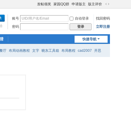
发帖领奖
家园QQ群
申请版主
版主评价
切
换
账号
自动登录
找回密码
到
宽
始
密码
立即注册
登录
版
猜
快捷导航
餐厅
布局动画教程
文字
晓东工具箱
布局教程
cad2007
开思