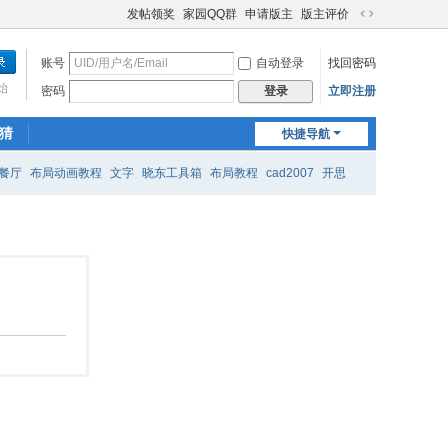
发帖领奖
家园QQ群
申请版主
版主评价
切
换
账号
自动登录
找回密码
到
宽
始
密码
立即注册
登录
版
猜
快捷导航
餐厅
布局动画教程
文字
晓东工具箱
布局教程
cad2007
开思