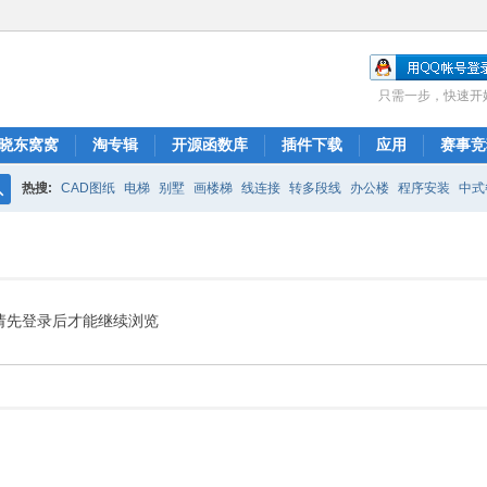
只需一步，快速开
晓东窝窝
淘专辑
开源函数库
插件下载
应用
赛事竞
热搜:
CAD图纸
电梯
别墅
画楼梯
线连接
转多段线
办公楼
程序安装
中式
搜
布局
图库管理
ARCH.RSC
polyline
CAD开发
索
请先登录后才能继续浏览