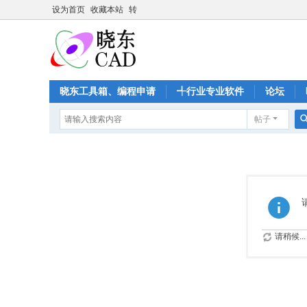
设为首页
收藏本站
转
晓东工具箱、编程申请
╃行业专业软件
论坛
帖子
请稍候...