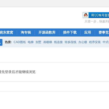
只需一步，快速开
晓东窝窝
淘专辑
开源函数库
插件下载
应用
赛事竞
热搜:
CAD图纸
电梯
别墅
画楼梯
线连接
转多段线
办公楼
程序安装
中式
搜
布局
图库管理
ARCH.RSC
polyline
CAD开发
索
请先登录后才能继续浏览