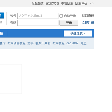
发帖领奖
家园QQ群
申请版主
版主评价
切
换
账号
自动登录
找回密码
到
宽
始
密码
立即注册
登录
版
猜
快捷导航
餐厅
布局动画教程
文字
晓东工具箱
布局教程
cad2007
开思