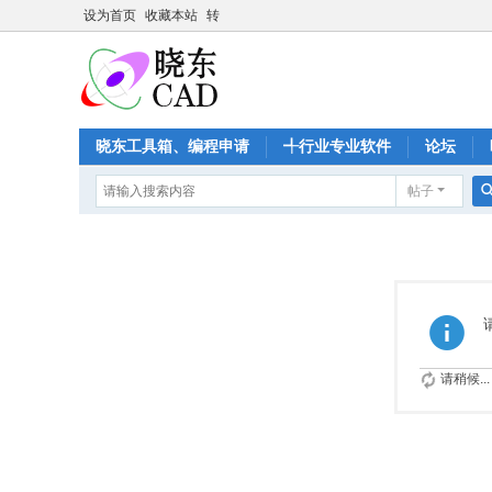
设为首页
收藏本站
转
晓东工具箱、编程申请
╃行业专业软件
论坛
帖子
请稍候...