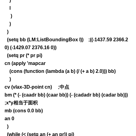
)
l
)
)
)
(setq bb (LM:ListBoundingBox l)) ;((-1437.59 2366.2
0) (-1429.07 2376.16 0))
(setq pr (* pr pi)
cn (apply 'mapcar
(cons (function (lambda (a b) (/ (+ a b) 2.0))) bb)
)
cv (vlax-3D-point cn) ;中点
bm (* (- (caadr bb) (caar bb)) (- (cadadr bb) (cadar bb)))
;x*y相当于面积
mb (cons 0.0 bb)
an 0
)
(while (< (setq an (+ an pr)) pi)