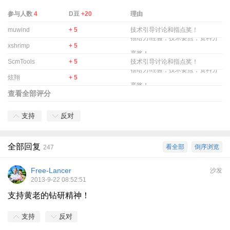
参与人数
4
D豆
+20
理由
muwind
+ 5
技术引导讨论和指点奖！
很给力!经验；技术要点；资料分
xshrimp
+ 5
享奖！
ScmTools
+ 5
技术引导讨论和指点奖！
很给力!经验；技术要点；资料分
炫翔
+ 5
享奖！
查看全部评分
支持
反对
全部回复
看全部
倒序浏览
247
Free-Lancer
沙发
2013-9-22 08:52:51
支持黄老的钻研精神！
支持
反对