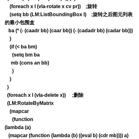
(foreach x l (vla-rotate x cv pr)) ;旋转
(setq bb (LM:ListBoundingBox l) ;旋转之后图元列表
的最小包围盒
ba (* (- (caadr bb) (caar bb)) (- (cadadr bb) (cadar bb)))
)
(if (< ba bm)
(setq bm ba
mb (cons an bb)
)
)
)
(foreach x l (vla-delete x)) ;删除
(LM:RotateByMatrix
(mapcar
(function
(lambda (a)
(mapcar (function (lambda (b) ((eval b) (cdr mb)))) a)