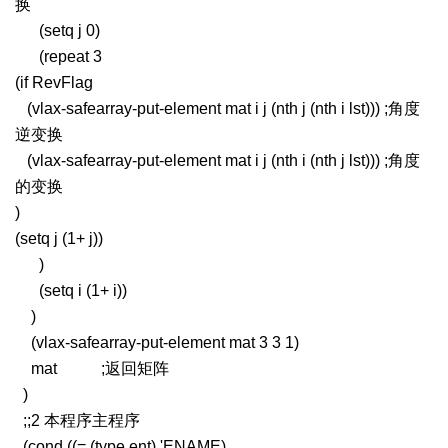
换
(setq j 0)
(repeat 3
(if RevFlag
(vlax-safearray-put-element mat i j (nth j (nth i lst))) ;角度
逆变换
(vlax-safearray-put-element mat i j (nth i (nth j lst))) ;角度
的变换
)
(setq j (1+ j))
)
(setq i (1+ i))
)
(vlax-safearray-put-element mat 3 3 1)
mat ;返回矩阵
)
;;2 本程序主程序
(cond ((= (type ent) 'ENAME)