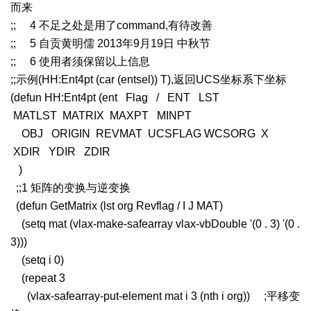
而来
;; 4 不足之处是用了command,有待改善
;; 5 自贡黄明儒 2013年9月19日 中秋节
;; 6 使用者须保留以上信息
;;示例(HH:Ent4pt (car (entsel)) T),返回UCS坐标系下坐标
(defun HH:Ent4pt (ent Flag / ENT LST
MATLST MATRIX MAXPT MINPT
OBJ ORIGIN REVMAT UCSFLAG WCSORG X
XDIR YDIR ZDIR
)
;;1 矩阵的变换与逆变换
(defun GetMatrix (lst org Revflag / I J MAT)
(setq mat (vlax-make-safearray vlax-vbDouble '(0 . 3) '(0 .
3)))
(setq i 0)
(repeat 3
(vlax-safearray-put-element mat i 3 (nth i org)) ;平移变