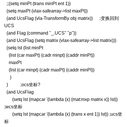
;;(setq minPt (trans minPt ent 1))
(setq maxPt (vlax-safearray->list maxPt))
(and UcsFlag (vla-TransformBy obj matrix)) ;变换回到
UCS
(and Flag (command "_.UCS" "p"))
(and UcsFlag (setq matrix (vlax-safearray->list matrix)))
(setq lst (list minPt
(list (car maxPt) (cadr minpt) (caddr minPt))
maxPt
(list (car minpt) (cadr maxPt) (caddr minPt))
)
) ;ocs坐标?
(and UcsFlag
(setq lst (mapcar '(lambda (x) (mat:mxp matrix x)) lst))
;wcs坐标
(setq lst (mapcar '(lambda (x) (trans x ent 1)) lst)) ;ucs坐
标