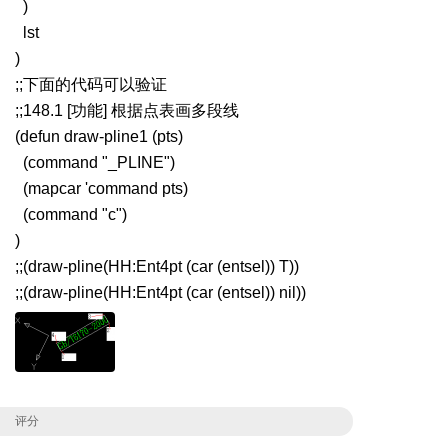
)
lst
)
;;下面的代码可以验证
;;148.1 [功能] 根据点表画多段线
(defun draw-pline1 (pts)
(command "_PLINE")
(mapcar 'command pts)
(command "c")
)
;;(draw-pline(HH:Ent4pt (car (entsel)) T))
;;(draw-pline(HH:Ent4pt (car (entsel)) nil))
评分