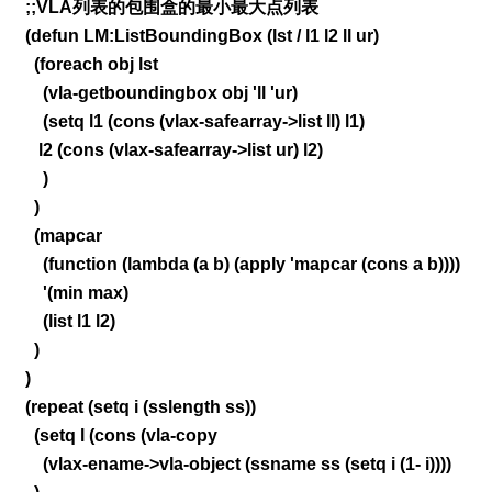
;;VLA列表的包围盒的最小最大点列表
(defun LM:ListBoundingBox (lst / l1 l2 ll ur)
(foreach obj lst
(vla-getboundingbox obj 'll 'ur)
(setq l1 (cons (vlax-safearray->list ll) l1)
l2 (cons (vlax-safearray->list ur) l2)
)
)
(mapcar
(function (lambda (a b) (apply 'mapcar (cons a b))))
'(min max)
(list l1 l2)
)
)
(repeat (setq i (sslength ss))
(setq l (cons (vla-copy
(vlax-ename->vla-object (ssname ss (setq i (1- i))))