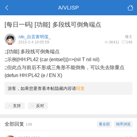
A/VLISP
[每日一码]
[功能] 多段线可倒角端点
/db_自贡黄明儒_
楼主
2015-2-4 10:05:59
36411
148
;;[功能] 多段线可倒角端点
;;示例(HH:PL42 (car (entsel)))=>(nil T nil nil)
;;但此点与前后不形成三角形不能倒角，可以先去除重点
(defun HH:PL42 (e / EN X)
游客，如果您要查看本帖隐藏内容请
回复
支持
反对
全部回复
看全部
倒序浏览
148