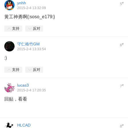
ynhh
#
5
2015-2-4 13:32:09
黄工神勇啊{:soso_e179:}
支持
反对
守仁格竹GM
#
6
2015-2-4 13:33:54
:)
支持
反对
lucas3
#
7
2015-2-4 17:20:35
回贴，看看
HLCAD
#
8