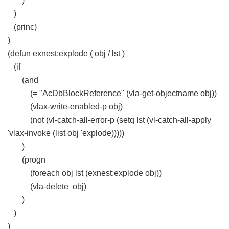
)
)
(princ)
)
(defun exnest:explode ( obj / lst )
(if
(and
(= "AcDbBlockReference" (vla-get-objectname obj))
(vlax-write-enabled-p obj)
(not (vl-catch-all-error-p (setq lst (vl-catch-all-apply
'vlax-invoke (list obj 'explode)))))
)
(progn
(foreach obj lst (exnest:explode obj))
(vla-delete obj)
)
)
)