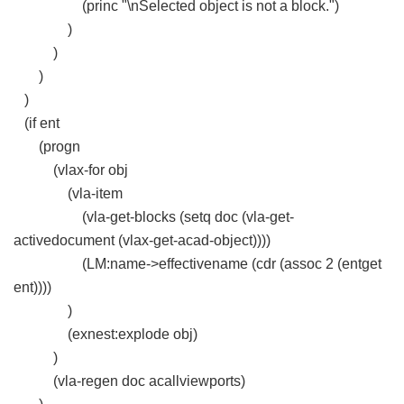
(princ "\nSelected object is not a block.")
)
)
)
)
(if ent
(progn
(vlax-for obj
(vla-item
(vla-get-blocks (setq doc (vla-get-
activedocument (vlax-get-acad-object))))
(LM:name->effectivename (cdr (assoc 2 (entget
ent))))
)
(exnest:explode obj)
)
(vla-regen doc acallviewports)