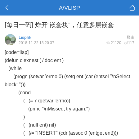
A/VLISP
[每日一码]
炸开“嵌套块”，任意多层嵌套
Lisphk
楼主
2018-11-22 13:20:37
21120
117
[code=lisp]
(defun c:exnest ( / doc ent )
(while
(progn (setvar 'errno 0) (setq ent (car (entsel "\nSelect
block: ")))
(cond
( (= 7 (getvar 'errno))
(princ "\nMissed, try again.")
)
( (null ent) nil)
( (/= "INSERT" (cdr (assoc 0 (entget ent))))