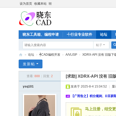
设为首页
收藏本站
转
晓东工具箱、编程申请
╃行业专业软件
论坛
帖子
»
论坛
›
╃CAD编程开发
›
A/VLISP
›
XDRX-API 没有 旧版下
晓
发新帖
东
[求助]
XDRX-API 没有 
查看:
888
|
回复:
2
C
A
ysq101
发表于 2025-8-4 15:04:52
|
显
D
【广而告之】积分规则、D豆获
家
园
马上注册，结交更
-