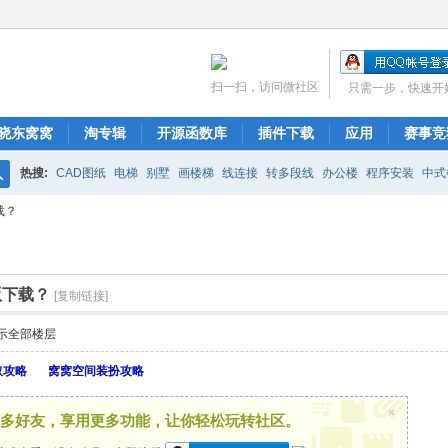
扫一扫，访问微社区
只需一步，快速开
晓东窝窝
淘专辑
开源函数库
插件下载
应用
赛事竞
热搜:
CAD图纸
电梯
别墅
画楼梯
线连接
转多段线
办公楼
程序安装
中式
搜
载？
布局
图库管理
ARCH.RSC
polyline
CAD开发
索
旧版下载？
[复制链接]
示全部楼层
取攻略
窝窝空间装扮攻略
×
多好友，享用更多功能，让你轻松玩转社区。