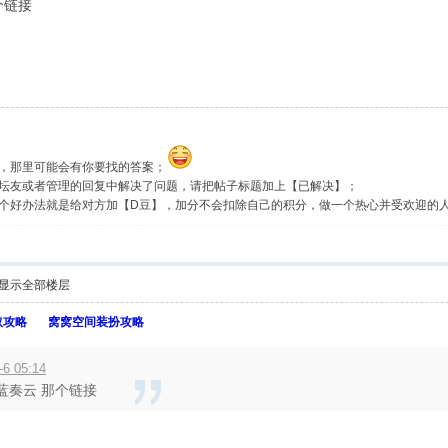
个链接
，那里可能会有你要找的答案；
坛友或者管理的回复中解决了问题，请把帖子标题加上【已解决】；
个好办法就是给对方加【D豆】，加分不会扣除自己的积分，做一个热心并受欢迎的
显示全部楼层
取攻略
窝窝空间装扮攻略
6 05:14
 蓝奏云 那个链接