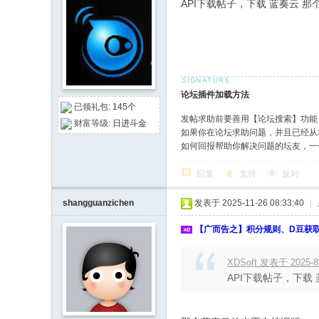
API下载帖子，下载 蓝奏云 那
论坛插件加载方法
已领礼包:
145个
发帖求助前要善用【论坛搜索】功能
财富等级:
日进斗金
如果你在论坛求助问题，并且已经从
如何回报帮助你解决问题的坛友，一
回复
支持
反对
shangguanzichen
发表于 2025-11-26 08:33:40
|
【广而告之】积分规则、D豆获
XDSoft 发表于 2025-8-
API下载帖子，下载