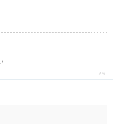
人！
举报