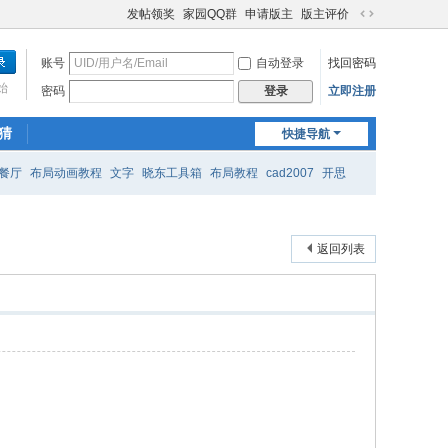
发帖领奖
家园QQ群
申请版主
版主评价
切
换
账号
自动登录
找回密码
到
宽
始
密码
立即注册
登录
版
猜
快捷导航
餐厅
布局动画教程
文字
晓东工具箱
布局教程
cad2007
开思
返回列表