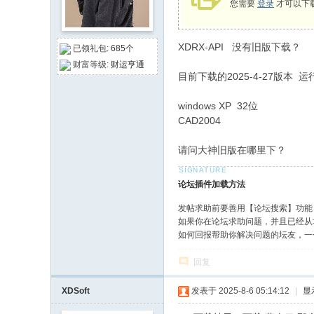
您需要
登录
才可以下
论
坛
XDRX-API 没有旧版下载？
已领礼包:
685个
财富等级:
财运亨通
目前下载的2025-4-27版本
windows XP 32位
CAD2004
请问大神旧版在哪里下？
论坛插件加载方法
发帖求助前要善用【论坛搜索】功能
如果你在论坛求助问题，并且已经从
如何回报帮助你解决问题的坛友，一
回复
XDSoft
发表于 2025-8-6 05:14:12
|
显