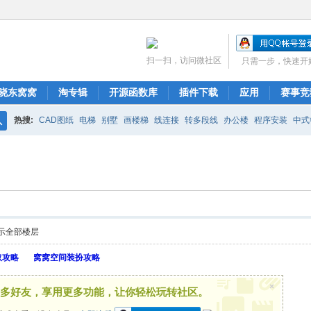
扫一扫，访问微社区
只需一步，快速开
晓东窝窝
淘专辑
开源函数库
插件下载
应用
赛事竞
热搜:
CAD图纸
电梯
别墅
画楼梯
线连接
转多段线
办公楼
程序安装
中式
搜
布局
图库管理
ARCH.RSC
polyline
CAD开发
索
示全部楼层
取攻略
窝窝空间装扮攻略
×
多好友，享用更多功能，让你轻松玩转社区。