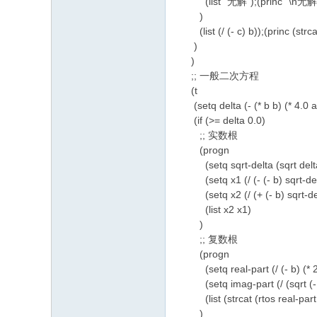
(list "无解");(princ "\
)
(list (/ (- c) b));(princ (strcat 
)
)
;; 一般二次方程
(t
(setq delta (- (* b b) (* 4.0 a
(if (>= delta 0.0)
;; 实数根
(progn
(setq sqrt-delta (sqrt delt
(setq x1 (/ (- (- b) sqrt-delt
(setq x2 (/ (+ (- b) sqrt-delt
(list x2 x1)
)
;; 复数根
(progn
(setq real-part (/ (- b) (* 2
(setq imag-part (/ (sqrt (- de
(list (strcat (rtos real-part 2 
)