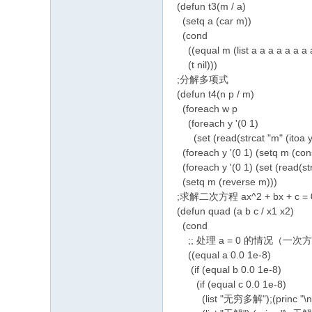
(defun t3(m / a)
(setq a (car m))
(cond
((equal m (list a a a a a a a a
(t nil)))
;分解多项式
(defun t4(n p / m)
(foreach w p
(foreach y '(0 1)
(set (read(strcat "m" (itoa y))
(foreach y '(0 1) (setq m (cons
(foreach y '(0 1) (set (read(strc
(setq m (reverse m)))
;求解二次方程 ax^2 + bx + c = 
(defun quad (a b c / x1 x2)
(cond
;; 处理 a = 0 的情况（一次
((equal a 0.0 1e-8)
(if (equal b 0.0 1e-8)
(if (equal c 0.0 1e-8)
(list "无穷多解");(princ