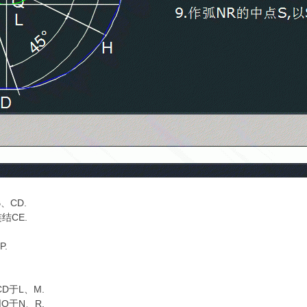
、CD.
连结CE.
P.
CD于L、M.
O于N、R.