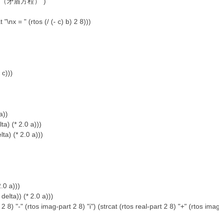
n无解（矛盾方程）")
"\nx = " (rtos (/ (- c) b) 2 8)))
 c)))
a))
a) (* 2.0 a)))
a) (* 2.0 a)))
.0 a)))
lta)) (* 2.0 a)))
8) "-" (rtos imag-part 2 8) "i") (strcat (rtos real-part 2 8) "+" (rtos imag-