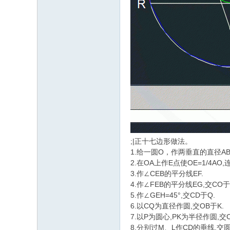
;|正十七边形做法。
1.给一圆O，作两垂直的直径AB
2.在OA上作E点使OE=1/4AO,
3.作∠CEB的平分线EF.
4.作∠FEB的平分线EG,交CO于
5.作∠GEH=45°,交CD于Q.
6.以CQ为直径作圆,交OB于K.
7.以P为圆心,PK为半径作圆,交
8.分别过M、L作CD的垂线,交圆