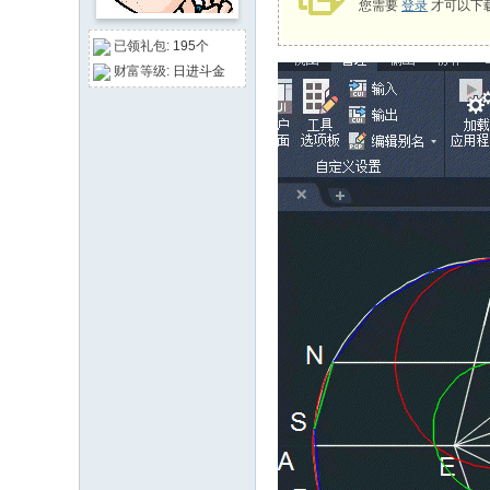
您需要
登录
才可以下
论
已领礼包:
195个
坛
财富等级:
日进斗金