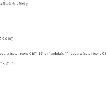
将圆O分成17等份.|;
 0 0 0)))
eat x (setq j (cons 0 j)))) 16) e ((lambda(x / j)(repeat x (setq j (cons 0 j
 x y)) n))