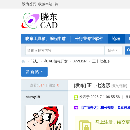
设为首页
收藏本站
转
晓东工具箱、编程申请
╃行业专业软件
论坛
帖子
»
论坛
›
╃CAD编程开发
›
A/VLISP
›
正十七边形
晓
发新帖
东
[发布]
正十七边形
查看:
614
|
回复:
0
[复制链接]
C
A
zdqwy19
发表于 2026-7-1 06:55:56
|
显
D
【广而告之】积分规则、D豆获
家
园
马上注册，结交更
-