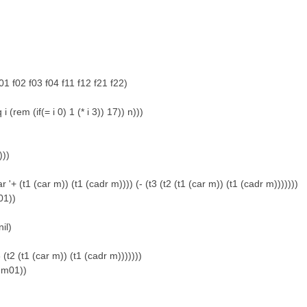
f01 f02 f03 f04 f11 f12 f21 f22)
(rem (if(= i 0) 1 (* i 3)) 17)) n)))
)))
 (t1 (car m)) (t1 (cadr m)))) (- (t3 (t2 (t1 (car m)) (t1 (cadr m)))))))
01))
il)
(t2 (t1 (car m)) (t1 (cadr m)))))))
 m01))