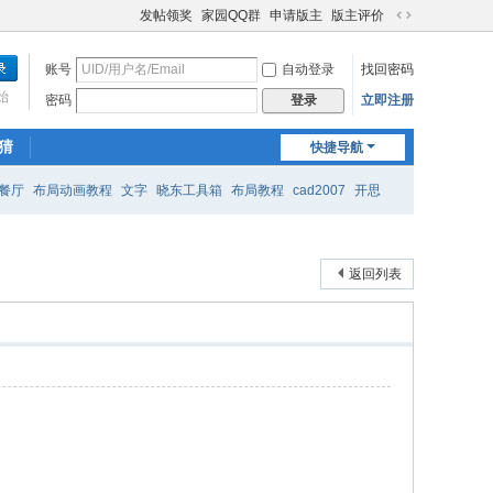
发帖领奖
家园QQ群
申请版主
版主评价
切
换
账号
自动登录
找回密码
到
宽
始
密码
立即注册
登录
版
猜
快捷导航
餐厅
布局动画教程
文字
晓东工具箱
布局教程
cad2007
开思
返回列表