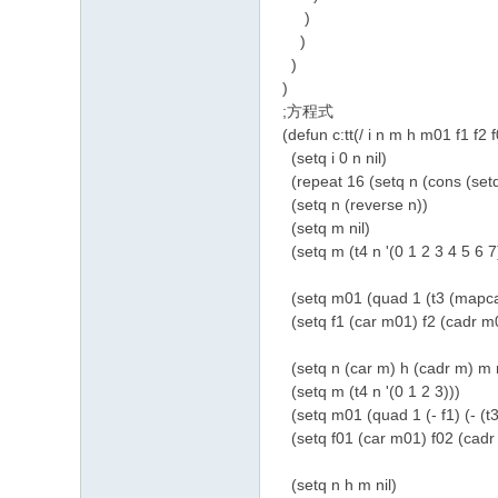
)
)
)
)
;方程式
(defun c:tt(/ i n m h m01 f1 f2 
(setq i 0 n nil)
(repeat 16 (setq n (cons (setq i 
(setq n (reverse n))
(setq m nil)
(setq m (t4 n '(0 1 2 3 4 5 6 7
(setq m01 (quad 1 (t3 (mapcar '+
(setq f1 (car m01) f2 (cadr m
(setq n (car m) h (cadr m) m n
(setq m (t4 n '(0 1 2 3)))
(setq m01 (quad 1 (- f1) (- (t3 
(setq f01 (car m01) f02 (cadr
(setq n h m nil)