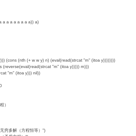
 a a a a a a a a)) a)
) (cons (nth (+ w w y) n) (eval(read(strcat "m" (itoa y))))))))
 (reverse(eval(read(strcat "m" (itoa y))))) m)))
at "m" (itoa y))) nil))
0
方程）
 "\n无穷多解（方程恒等）")