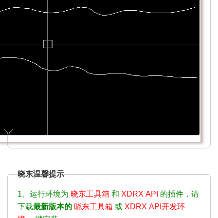
在两条曲线间插入等距线
http://bbs.xdcad.net/forum.php?
mod=viewthread&tid=723316&fromuid=783614
(出处: 晓东CAD家园-论坛)
晓东温馨提示
1、运行环境为
晓东工具箱
和
XDRX API
的插件，请
下载
最新版本的
晓东工具箱
或
XDRX API开发环