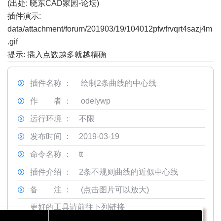
(出处: 晓东CAD家园-论坛)
插件演示:
data/attachment/forum/201903/19/104012pfwfrvqrt4sazj4m
.gif
提示: 插入点数越多就越精确
插件名称 ：
绘制2条曲线的中心线
作 者 ：
odelywp
运行环境 ：
不限
发布时间 ：
2019-03-19
命令名称 ：
tt
插件介绍 ：
2条不规则曲线的近似中心线
备 注 ：
(点击图片可以放大)
更好的工具请前往下列链接