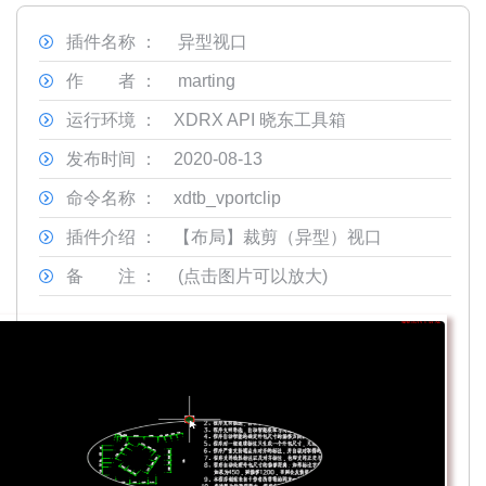
插件名称 ：
异型视口
作 者 ：
marting
运行环境 ：
XDRX API 晓东工具箱
发布时间 ：
2020-08-13
命令名称 ：
xdtb_vportclip
插件介绍 ：
【布局】裁剪（异型）视口
备 注 ：
(点击图片可以放大)