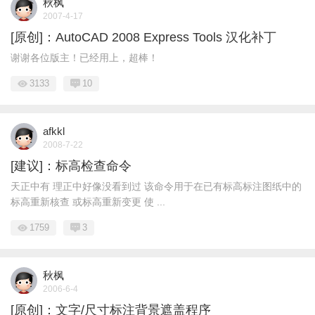
秋枫
2007-4-17
[原创]：AutoCAD 2008 Express Tools 汉化补丁
谢谢各位版主！已经用上，超棒！
3133
10
afkkl
2008-7-22
[建议]：标高检查命令
天正中有 理正中好像没看到过 该命令用于在已有标高标注图纸中的
标高重新核查 或标高重新变更 使 ...
1759
3
秋枫
2006-6-4
[原创]：文字/尺寸标注背景遮盖程序