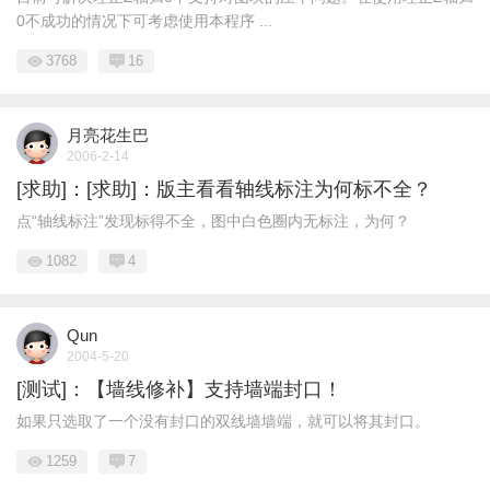
0不成功的情况下可考虑使用本程序 ...
3768
16
月亮花生巴
2006-2-14
[求助]：[求助]：版主看看轴线标注为何标不全？
点“轴线标注”发现标得不全，图中白色圈内无标注，为何？
1082
4
Qun
2004-5-20
[测试]：【墙线修补】支持墙端封口！
如果只选取了一个没有封口的双线墙墙端，就可以将其封口。
1259
7