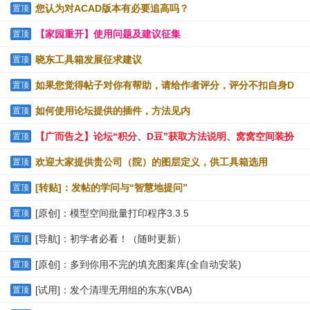
提供下载
您认为对ACAD版本有必要追高吗？
置顶
【家园重开】使用问题及建议征集
置顶
晓东工具箱发展征求建议
置顶
如果您觉得帖子对你有帮助，请给作者评分，评分不扣自身D
置顶
豆
如何使用论坛提供的插件，方法见内
置顶
【广而告之】论坛“积分、D豆”获取方法说明、窝窝空间装扮
置顶
技巧
欢迎大家提供贵公司（院）的图层定义，供工具箱选用
置顶
[转贴]：发帖的学问与“智慧地提问”
置顶
[原创]：模型空间批量打印程序3.3.5
置顶
[导航]：初学者必看！（随时更新）
置顶
[原创]：多到你用不完的填充图案库(全自动安装)
置顶
[试用]：发个清理无用组的东东(VBA)
置顶