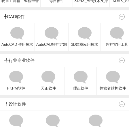
晓东工具箱、编程申请
每日插件
XDRX_API技术支持
XDRX_A
╃CAD软件
AutoCAD 使用技术
AutoCAD软件定制
3D建模应用技术
外挂实用工具
╃行业专业软件
PKPM软件
天正软件
理正软件
探索者结构软件
╃设计软件