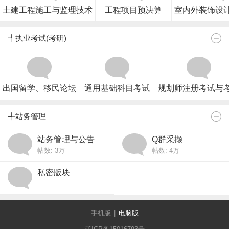
土建工程施工与监理技术
工程项目预决算
室内外装饰设
╃执业考试(考研)
出国留学、移民论坛
通用基础科目考试
规划师注册考试与
╃站务管理
站务管理与公告
Q群采撷
帖数:
3万
帖数:
4万
私密版块
手机版
|
电脑版