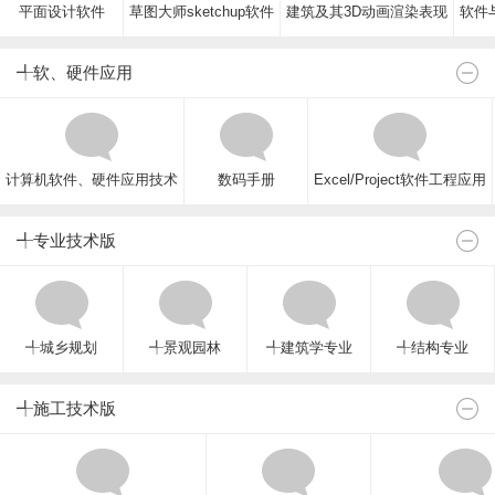
平面设计软件
草图大师sketchup软件
建筑及其3D动画渲染表现
软件与
╃软、硬件应用
计算机软件、硬件应用技术
数码手册
Excel/Project软件工程应用
╃专业技术版
╃城乡规划
╃景观园林
╃建筑学专业
╃结构专业
╃施工技术版