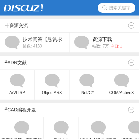
搜索关键字
╃资源交流
技术问答【悬赏求
资源下载
帖数: 4130
帖数:
7万
助】
今日: 1
╃ADN文献
A/VLISP
ObjectARX
.Net/C#
COM/ActiveX
╃CAD编程开发