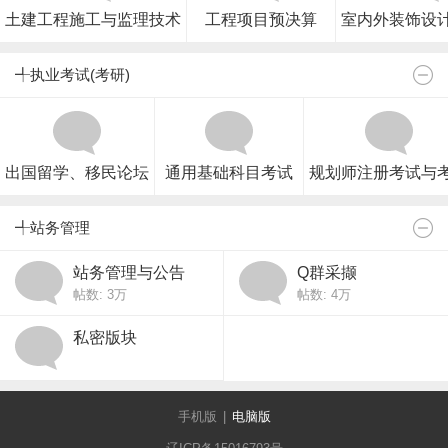
土建工程施工与监理技术
工程项目预决算
室内外装饰设
╃执业考试(考研)
出国留学、移民论坛
通用基础科目考试
规划师注册考试与
╃站务管理
站务管理与公告
Q群采撷
帖数:
3万
帖数:
4万
私密版块
手机版
|
电脑版