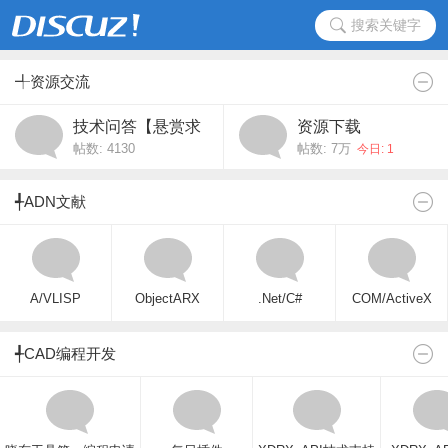
搜索关键字
╃资源交流
技术问答【悬赏求
资源下载
帖数: 4130
帖数:
7万
助】
今日: 1
╃ADN文献
A/VLISP
ObjectARX
.Net/C#
COM/ActiveX
╃CAD编程开发