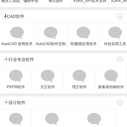
晓东工具箱、编程申请
每日插件
XDRX_API技术支持
XDRX_A
╃CAD软件
AutoCAD 使用技术
AutoCAD软件定制
3D建模应用技术
外挂实用工具
╃行业专业软件
PKPM软件
天正软件
理正软件
探索者结构软件
╃设计软件