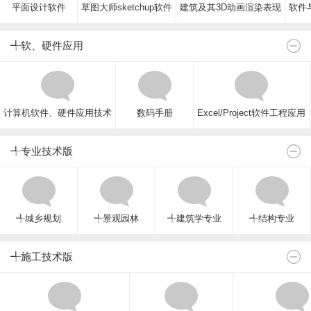
平面设计软件
草图大师sketchup软件
建筑及其3D动画渲染表现
软件与
╃软、硬件应用
计算机软件、硬件应用技术
数码手册
Excel/Project软件工程应用
╃专业技术版
╃城乡规划
╃景观园林
╃建筑学专业
╃结构专业
╃施工技术版